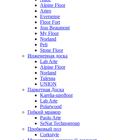
Alpine Floor
Arteo
Eversense
Floor Fort
Joss Beaumont
My Floor
Norland
Peli
Stone Floor
Инженерная доска
Lab Arte
Alpine Floor
Norland
Tulesna
UNION
Паркетная Доска
Karelia-upofloor
Lab Arte
Polarwood
Гибкий мрамор
Paolo Arte
SeNat Technogroup
Пробковый пол
Corkstyle