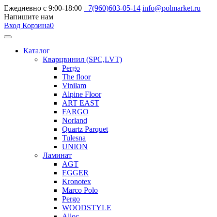
Ежедневно с 9:00-18:00
+7(960)603-05-14
info@polmarket.ru
Напишите нам
Вход
Корзина
0
Каталог
Кварцвинил (SPC,LVT)
Pergo
The floor
Vinilam
Alpine Floor
ART EAST
FARGO
Norland
Quartz Parquet
Tulesna
UNION
Ламинат
AGT
EGGER
Kronotex
Marco Polo
Pergo
WOODSTYLE
Alloc