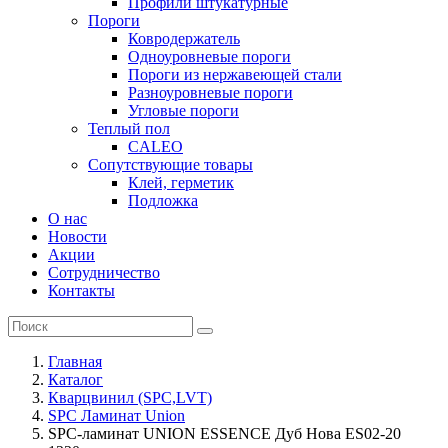
Профили штукатурные
Пороги
Ковродержатель
Одноуровневые пороги
Пороги из нержавеющей стали
Разноуровневые пороги
Угловые пороги
Теплый пол
CALEO
Сопутствующие товары
Клей, герметик
Подложка
О нас
Новости
Акции
Сотрудничество
Контакты
Главная
Каталог
Кварцвинил (SPC,LVT)
SPC Ламинат Union
SPC-ламинат UNION ESSENCE Дуб Нова ES02-20