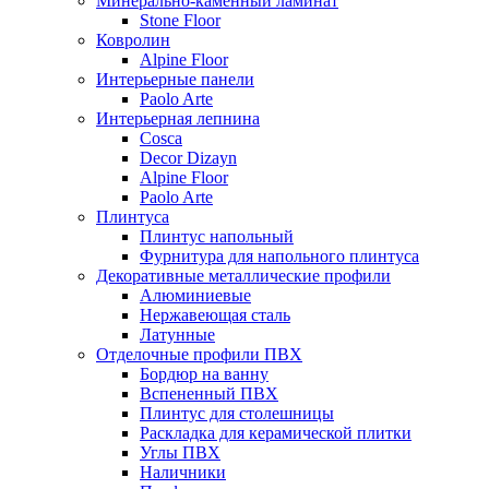
Минерально-каменный ламинат
Stone Floor
Ковролин
Alpine Floor
Интерьерные панели
Paolo Arte
Интерьерная лепнина
Cosca
Decor Dizayn
Alpine Floor
Paolo Arte
Плинтуса
Плинтус напольный
Фурнитура для напольного плинтуса
Декоративные металлические профили
Алюминиевые
Нержавеющая сталь
Латунные
Отделочные профили ПВХ
Бордюр на ванну
Вспененный ПВХ
Плинтус для столешницы
Раскладка для керамической плитки
Углы ПВХ
Наличники