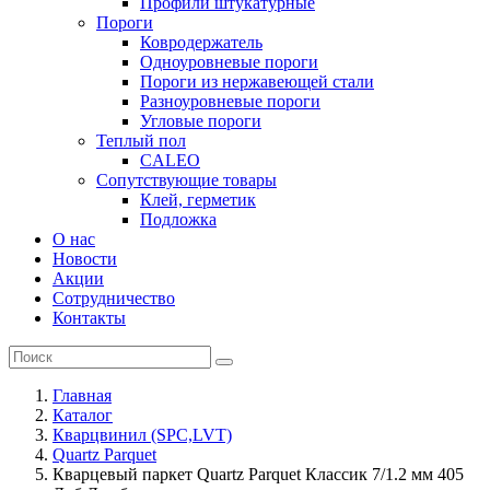
Профили штукатурные
Пороги
Ковродержатель
Одноуровневые пороги
Пороги из нержавеющей стали
Разноуровневые пороги
Угловые пороги
Теплый пол
CALEO
Сопутствующие товары
Клей, герметик
Подложка
О нас
Новости
Акции
Сотрудничество
Контакты
Главная
Каталог
Кварцвинил (SPC,LVT)
Quartz Parquet
Кварцевый паркет Quartz Parquet Классик 7/1.2 мм 405