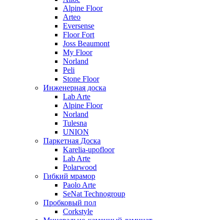
Alpine Floor
Arteo
Eversense
Floor Fort
Joss Beaumont
My Floor
Norland
Peli
Stone Floor
Инженерная доска
Lab Arte
Alpine Floor
Norland
Tulesna
UNION
Паркетная Доска
Karelia-upofloor
Lab Arte
Polarwood
Гибкий мрамор
Paolo Arte
SeNat Technogroup
Пробковый пол
Corkstyle