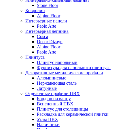
Минерально-каменный ламинат
Stone Floor
Ковролин
Alpine Floor
Интерьерные панели
Paolo Arte
Интерьерная лепнина
Cosca
Decor Dizayn
Alpine Floor
Paolo Arte
Плинтуса
Плинтус напольный
Фурнитура для напольного плинтуса
Декоративные металлические профили
Алюминиевые
Нержавеющая сталь
Латунные
Отделочные профили ПВХ
Бордюр на ванну
Вспененный ПВХ
Плинтус для столешницы
Раскладка для керамической плитки
Углы ПВХ
Наличники