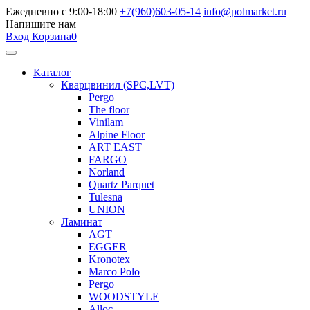
Ежедневно с 9:00-18:00
+7(960)603-05-14
info@polmarket.ru
Напишите нам
Вход
Корзина
0
Каталог
Кварцвинил (SPC,LVT)
Pergo
The floor
Vinilam
Alpine Floor
ART EAST
FARGO
Norland
Quartz Parquet
Tulesna
UNION
Ламинат
AGT
EGGER
Kronotex
Marco Polo
Pergo
WOODSTYLE
Alloc