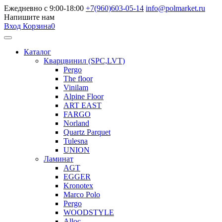
Ежедневно с 9:00-18:00
+7(960)603-05-14
info@polmarket.ru
Напишите нам
Вход
Корзина
0
Каталог
Кварцвинил (SPC,LVT)
Pergo
The floor
Vinilam
Alpine Floor
ART EAST
FARGO
Norland
Quartz Parquet
Tulesna
UNION
Ламинат
AGT
EGGER
Kronotex
Marco Polo
Pergo
WOODSTYLE
Alloc