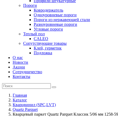
Профили штукатурные
Пороги
Ковродержатель
Одноуровневые пороги
Пороги из нержавеющей стали
Разноуровневые пороги
Угловые пороги
Теплый пол
CALEO
Сопутствующие товары
Клей, герметик
Подложка
О нас
Новости
Акции
Сотрудничество
Контакты
Главная
Каталог
Кварцвинил (SPC,LVT)
Quartz Parquet
Кварцевый паркет Quartz Parquet Классик 5/06 мм 1258-5