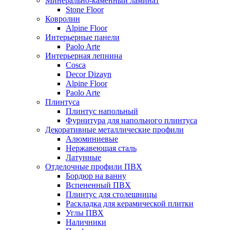
Минерально-каменный ламинат
Stone Floor
Ковролин
Alpine Floor
Интерьерные панели
Paolo Arte
Интерьерная лепнина
Cosca
Decor Dizayn
Alpine Floor
Paolo Arte
Плинтуса
Плинтус напольный
Фурнитура для напольного плинтуса
Декоративные металлические профили
Алюминиевые
Нержавеющая сталь
Латунные
Отделочные профили ПВХ
Бордюр на ванну
Вспененный ПВХ
Плинтус для столешницы
Раскладка для керамической плитки
Углы ПВХ
Наличники