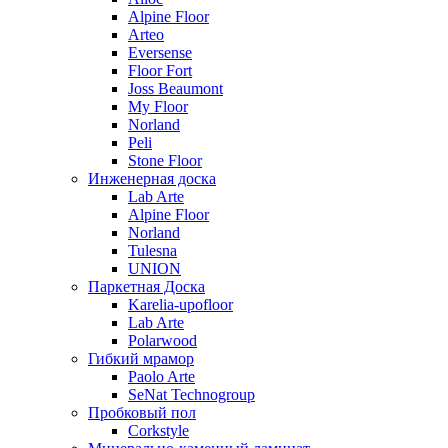
Alpine Floor
Arteo
Eversense
Floor Fort
Joss Beaumont
My Floor
Norland
Peli
Stone Floor
Инженерная доска
Lab Arte
Alpine Floor
Norland
Tulesna
UNION
Паркетная Доска
Karelia-upofloor
Lab Arte
Polarwood
Гибкий мрамор
Paolo Arte
SeNat Technogroup
Пробковый пол
Corkstyle