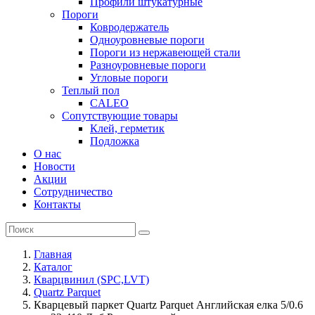
Профили штукатурные
Пороги
Ковродержатель
Одноуровневые пороги
Пороги из нержавеющей стали
Разноуровневые пороги
Угловые пороги
Теплый пол
CALEO
Сопутствующие товары
Клей, герметик
Подложка
О нас
Новости
Акции
Сотрудничество
Контакты
Главная
Каталог
Кварцвинил (SPC,LVT)
Quartz Parquet
Кварцевый паркет Quartz Parquet Английская елка 5/0.6