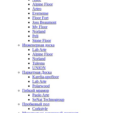
Alpine Floor
Arteo
Eversense
Floor Fort
Joss Beaumont
My Floor
Norland
Peli
Stone Floor
Инженерная доска
Lab Arte
Alpine Floor
Norland
Tulesna
UNION
Паркетная Доска
Karelia-upofloor
Lab Arte
Polarwood
Гибкий мрамор
Paolo Arte
SeNat Technogroup
Пробковый пол
Corkstyle