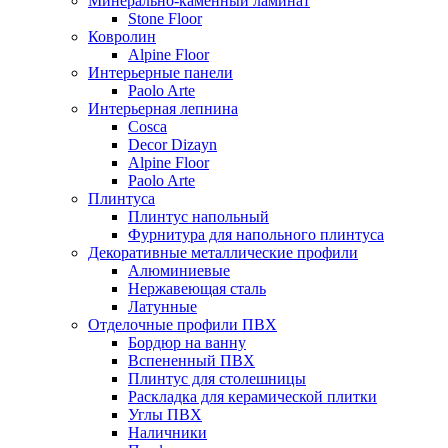
Минерально-каменный ламинат
Stone Floor
Ковролин
Alpine Floor
Интерьерные панели
Paolo Arte
Интерьерная лепнина
Cosca
Decor Dizayn
Alpine Floor
Paolo Arte
Плинтуса
Плинтус напольный
Фурнитура для напольного плинтуса
Декоративные металлические профили
Алюминиевые
Нержавеющая сталь
Латунные
Отделочные профили ПВХ
Бордюр на ванну
Вспененный ПВХ
Плинтус для столешницы
Раскладка для керамической плитки
Углы ПВХ
Наличники