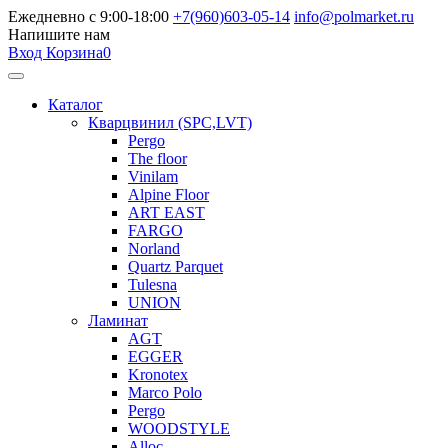
Ежедневно с 9:00-18:00
+7(960)603-05-14
info@polmarket.ru
Напишите нам
Вход
Корзина
0
Каталог
Кварцвинил (SPC,LVT)
Pergo
The floor
Vinilam
Alpine Floor
ART EAST
FARGO
Norland
Quartz Parquet
Tulesna
UNION
Ламинат
AGT
EGGER
Kronotex
Marco Polo
Pergo
WOODSTYLE
Alloc