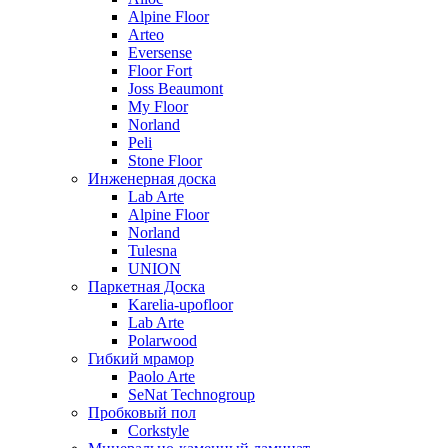
Alpine Floor
Arteo
Eversense
Floor Fort
Joss Beaumont
My Floor
Norland
Peli
Stone Floor
Инженерная доска
Lab Arte
Alpine Floor
Norland
Tulesna
UNION
Паркетная Доска
Karelia-upofloor
Lab Arte
Polarwood
Гибкий мрамор
Paolo Arte
SeNat Technogroup
Пробковый пол
Corkstyle