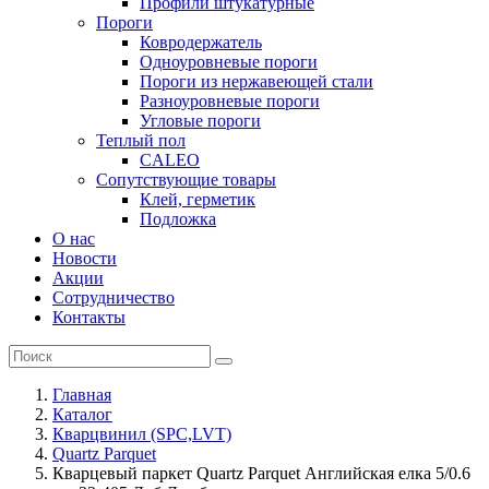
Профили штукатурные
Пороги
Ковродержатель
Одноуровневые пороги
Пороги из нержавеющей стали
Разноуровневые пороги
Угловые пороги
Теплый пол
CALEO
Сопутствующие товары
Клей, герметик
Подложка
О нас
Новости
Акции
Сотрудничество
Контакты
Главная
Каталог
Кварцвинил (SPC,LVT)
Quartz Parquet
Кварцевый паркет Quartz Parquet Английская елка 5/0.6