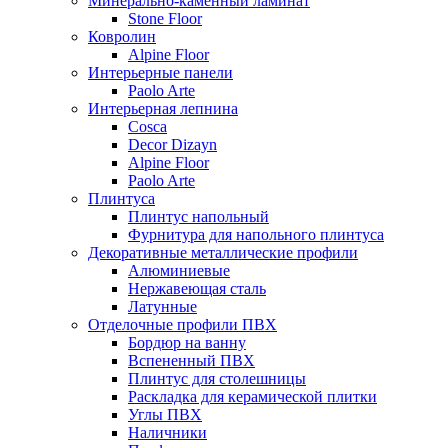
Минерально-каменный ламинат
Stone Floor
Ковролин
Alpine Floor
Интерьерные панели
Paolo Arte
Интерьерная лепнина
Cosca
Decor Dizayn
Alpine Floor
Paolo Arte
Плинтуса
Плинтус напольный
Фурнитура для напольного плинтуса
Декоративные металлические профили
Алюминиевые
Нержавеющая сталь
Латунные
Отделочные профили ПВХ
Бордюр на ванну
Вспененный ПВХ
Плинтус для столешницы
Раскладка для керамической плитки
Углы ПВХ
Наличники