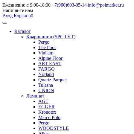
Ежедневно с 9:00-18:00
+7(960)603-05-14
info@polmarket.ru
Напишите нам
Вход
Корзина
0
Каталог
Кварцвинил (SPC,LVT)
Pergo
The floor
Vinilam
Alpine Floor
ART EAST
FARGO
Norland
Quartz Parquet
Tulesna
UNION
Ламинат
AGT
EGGER
Kronotex
Marco Polo
Pergo
WOODSTYLE
Alloc