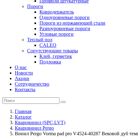
Профили штукатурные
Пороги
Ковродержатель
Одноуровневые пороги
Пороги из нержавеющей стали
Разноуровневые пороги
Угловые пороги
Теплый пол
CALEO
Сопутствующие товары
Клей, герметик
Подложка
О нас
Новости
Акции
Сотрудничество
Контакты
Главная
Каталог
Кварцвинил (SPC,LVT)
Кварцвинил Pergo
Винил Pergo Vorma pad pro V4524-40287 Вековой дуб те