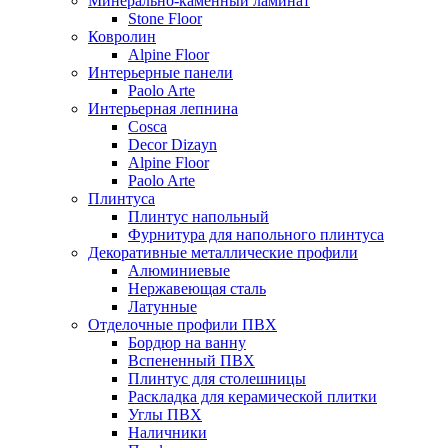
Минерально-каменный ламинат
Stone Floor
Ковролин
Alpine Floor
Интерьерные панели
Paolo Arte
Интерьерная лепнина
Cosca
Decor Dizayn
Alpine Floor
Paolo Arte
Плинтуса
Плинтус напольный
Фурнитура для напольного плинтуса
Декоративные металлические профили
Алюминиевые
Нержавеющая сталь
Латунные
Отделочные профили ПВХ
Бордюр на ванну
Вспененный ПВХ
Плинтус для столешницы
Раскладка для керамической плитки
Углы ПВХ
Наличники