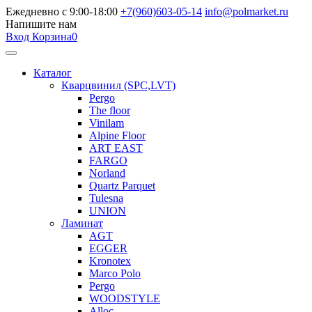
Ежедневно с 9:00-18:00
+7(960)603-05-14
info@polmarket.ru
Напишите нам
Вход
Корзина
0
Каталог
Кварцвинил (SPC,LVT)
Pergo
The floor
Vinilam
Alpine Floor
ART EAST
FARGO
Norland
Quartz Parquet
Tulesna
UNION
Ламинат
AGT
EGGER
Kronotex
Marco Polo
Pergo
WOODSTYLE
Alloc