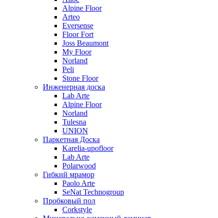
Alpine Floor
Arteo
Eversense
Floor Fort
Joss Beaumont
My Floor
Norland
Peli
Stone Floor
Инженерная доска
Lab Arte
Alpine Floor
Norland
Tulesna
UNION
Паркетная Доска
Karelia-upofloor
Lab Arte
Polarwood
Гибкий мрамор
Paolo Arte
SeNat Technogroup
Пробковый пол
Corkstyle