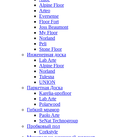
Alpine Floor
Arteo
Eversense
Floor Fort
Joss Beaumont
My Floor
Norland
Peli
Stone Floor
Инженерная доска
Lab Arte
Alpine Floor
Norland
Tulesna
UNION
Паркетная Доска
Karelia-upofloor
Lab Arte
Polarwood
Гибкий мрамор
Paolo Arte
SeNat Technogroup
Пробковый пол
Corkstyle