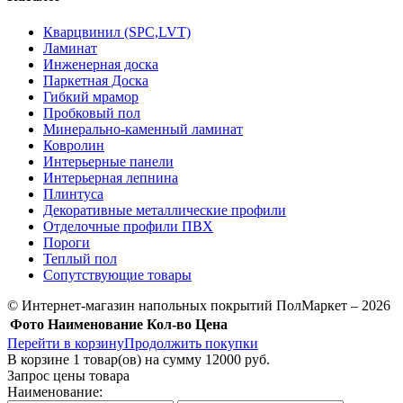
Кварцвинил (SPC,LVT)
Ламинат
Инженерная доска
Паркетная Доска
Гибкий мрамор
Пробковый пол
Минерально-каменный ламинат
Ковролин
Интерьерные панели
Интерьерная лепнина
Плинтуса
Декоративные металлические профили
Отделочные профили ПВХ
Пороги
Теплый пол
Сопутствующие товары
© Интернет-магазин напольных покрытий ПолМаркет – 2026
Фото
Наименование
Кол-во
Цена
Перейти в корзину
Продолжить покупки
В корзине
1
товар(ов) на сумму
12000 руб.
Запрос цены товара
Наименование: