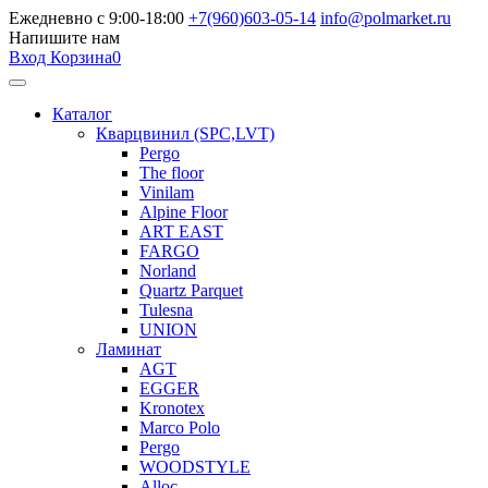
Ежедневно с 9:00-18:00
+7(960)603-05-14
info@polmarket.ru
Напишите нам
Вход
Корзина
0
Каталог
Кварцвинил (SPC,LVT)
Pergo
The floor
Vinilam
Alpine Floor
ART EAST
FARGO
Norland
Quartz Parquet
Tulesna
UNION
Ламинат
AGT
EGGER
Kronotex
Marco Polo
Pergo
WOODSTYLE
Alloc