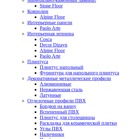
Минерально-каменный ламинат
Stone Floor
Ковролин
Alpine Floor
Интерьерные панели
Paolo Arte
Интерьерная лепнина
Cosca
Decor Dizayn
Alpine Floor
Paolo Arte
Плинтуса
Плинтус напольный
Фурнитура для напольного плинтуса
Декоративные металлические профили
Алюминиевые
Нержавеющая сталь
Латунные
Отделочные профили ПВХ
Бордюр на ванну
Вспененный ПВХ
Плинтус для столешницы
Раскладка для керамической плитки
Углы ПВХ
Наличники