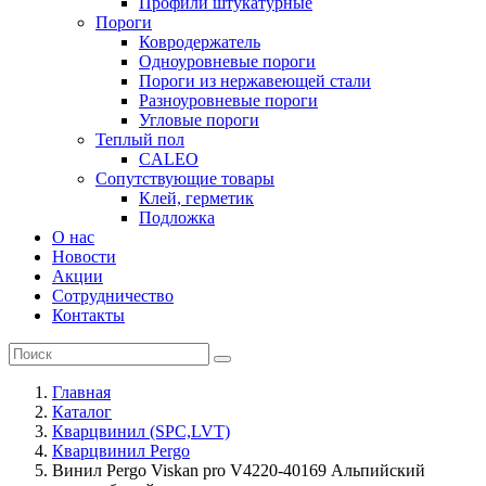
Профили штукатурные
Пороги
Ковродержатель
Одноуровневые пороги
Пороги из нержавеющей стали
Разноуровневые пороги
Угловые пороги
Теплый пол
CALEO
Сопутствующие товары
Клей, герметик
Подложка
О нас
Новости
Акции
Сотрудничество
Контакты
Главная
Каталог
Кварцвинил (SPC,LVT)
Кварцвинил Pergo
Винил Pergo Viskan pro V4220-40169 Альпийский