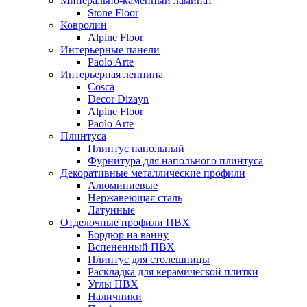
Минерально-каменный ламинат
Stone Floor
Ковролин
Alpine Floor
Интерьерные панели
Paolo Arte
Интерьерная лепнина
Cosca
Decor Dizayn
Alpine Floor
Paolo Arte
Плинтуса
Плинтус напольный
Фурнитура для напольного плинтуса
Декоративные металлические профили
Алюминиевые
Нержавеющая сталь
Латунные
Отделочные профили ПВХ
Бордюр на ванну
Вспененный ПВХ
Плинтус для столешницы
Раскладка для керамической плитки
Углы ПВХ
Наличники