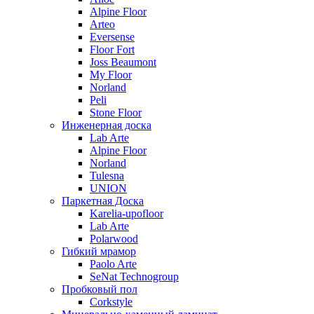
Alpine Floor
Arteo
Eversense
Floor Fort
Joss Beaumont
My Floor
Norland
Peli
Stone Floor
Инженерная доска
Lab Arte
Alpine Floor
Norland
Tulesna
UNION
Паркетная Доска
Karelia-upofloor
Lab Arte
Polarwood
Гибкий мрамор
Paolo Arte
SeNat Technogroup
Пробковый пол
Corkstyle