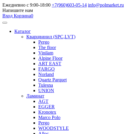
Ежедневно с 9:00-18:00
+7(960)603-05-14
info@polmarket.ru
Напишите нам
Вход
Корзина
0
Каталог
Кварцвинил (SPC,LVT)
Pergo
The floor
Vinilam
Alpine Floor
ART EAST
FARGO
Norland
Quartz Parquet
Tulesna
UNION
Ламинат
AGT
EGGER
Kronotex
Marco Polo
Pergo
WOODSTYLE
Alloc