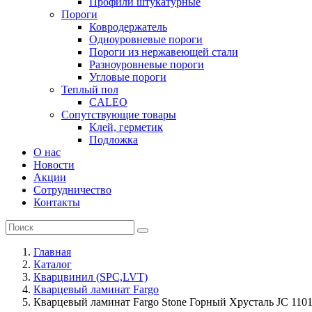
Профили штукатурные
Пороги
Ковродержатель
Одноуровневые пороги
Пороги из нержавеющей стали
Разноуровневые пороги
Угловые пороги
Теплый пол
CALEO
Сопутствующие товары
Клей, герметик
Подложка
О нас
Новости
Акции
Сотрудничество
Контакты
Главная
Каталог
Кварцвинил (SPC,LVT)
Кварцевый ламинат Fargo
Кварцевый ламинат Fargo Stone Горный Хрусталь JC 110