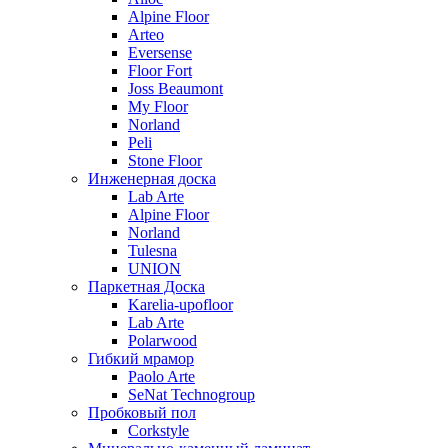
Alpine Floor
Arteo
Eversense
Floor Fort
Joss Beaumont
My Floor
Norland
Peli
Stone Floor
Инженерная доска
Lab Arte
Alpine Floor
Norland
Tulesna
UNION
Паркетная Доска
Karelia-upofloor
Lab Arte
Polarwood
Гибкий мрамор
Paolo Arte
SeNat Technogroup
Пробковый пол
Corkstyle