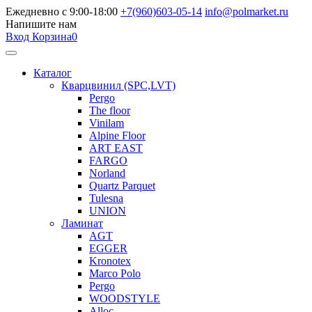
Ежедневно с 9:00-18:00
+7(960)603-05-14
info@polmarket.ru
Напишите нам
Вход
Корзина
0
Каталог
Кварцвинил (SPC,LVT)
Pergo
The floor
Vinilam
Alpine Floor
ART EAST
FARGO
Norland
Quartz Parquet
Tulesna
UNION
Ламинат
AGT
EGGER
Kronotex
Marco Polo
Pergo
WOODSTYLE
Alloc