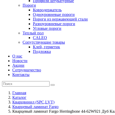
Профили штукатурные
Пороги
Ковродержатель
Одноуровневые пороги
Пороги из нержавеющей стали
Разноуровневые пороги
Угловые пороги
Теплый пол
CALEO
Сопутствующие товары
Клей, герметик
Подложка
О нас
Новости
Акции
Сотрудничество
Контакты
Главная
Каталог
Кварцвинил (SPC,LVT)
Кварцевый ламинат Fargo
Кварцевый ламинат Fargo Herringbone 44-62W921 Дуб Ка