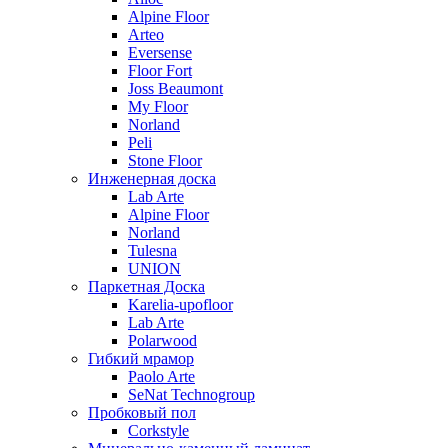
Alpine Floor
Arteo
Eversense
Floor Fort
Joss Beaumont
My Floor
Norland
Peli
Stone Floor
Инженерная доска
Lab Arte
Alpine Floor
Norland
Tulesna
UNION
Паркетная Доска
Karelia-upofloor
Lab Arte
Polarwood
Гибкий мрамор
Paolo Arte
SeNat Technogroup
Пробковый пол
Corkstyle