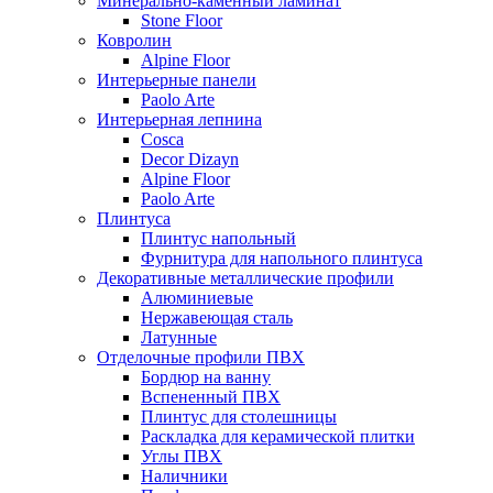
Минерально-каменный ламинат
Stone Floor
Ковролин
Alpine Floor
Интерьерные панели
Paolo Arte
Интерьерная лепнина
Cosca
Decor Dizayn
Alpine Floor
Paolo Arte
Плинтуса
Плинтус напольный
Фурнитура для напольного плинтуса
Декоративные металлические профили
Алюминиевые
Нержавеющая сталь
Латунные
Отделочные профили ПВХ
Бордюр на ванну
Вспененный ПВХ
Плинтус для столешницы
Раскладка для керамической плитки
Углы ПВХ
Наличники