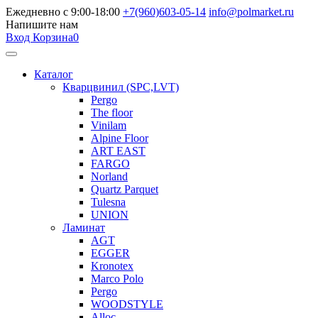
Ежедневно с 9:00-18:00
+7(960)603-05-14
info@polmarket.ru
Напишите нам
Вход
Корзина
0
Каталог
Кварцвинил (SPC,LVT)
Pergo
The floor
Vinilam
Alpine Floor
ART EAST
FARGO
Norland
Quartz Parquet
Tulesna
UNION
Ламинат
AGT
EGGER
Kronotex
Marco Polo
Pergo
WOODSTYLE
Alloc