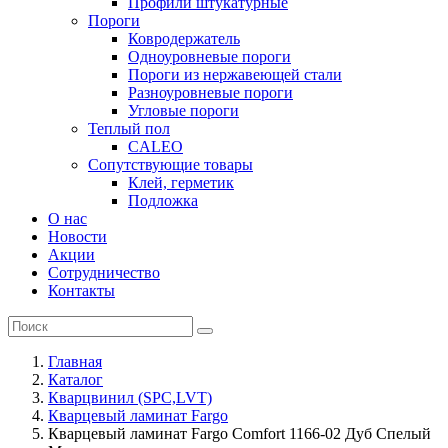
Профили штукатурные
Пороги
Ковродержатель
Одноуровневые пороги
Пороги из нержавеющей стали
Разноуровневые пороги
Угловые пороги
Теплый пол
CALEO
Сопутствующие товары
Клей, герметик
Подложка
О нас
Новости
Акции
Сотрудничество
Контакты
Главная
Каталог
Кварцвинил (SPC,LVT)
Кварцевый ламинат Fargo
Кварцевый ламинат Fargo Comfort 1166-02 Дуб Спелый