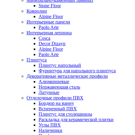
Минерально-каменный ламинат
Stone Floor
Ковролин
Alpine Floor
Интерьерные панели
Paolo Arte
Интерьерная лепнина
Cosca
Decor Dizayn
Alpine Floor
Paolo Arte
Плинтуса
Плинтус напольный
Фурнитура для напольного плинтуса
Декоративные металлические профили
Алюминиевые
Нержавеющая сталь
Латунные
Отделочные профили ПВХ
Бордюр на ванну
Вспененный ПВХ
Плинтус для столешницы
Раскладка для керамической плитки
Углы ПВХ
Наличники