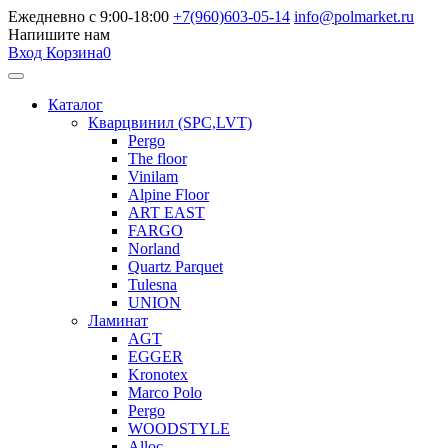
Ежедневно с 9:00-18:00
+7(960)603-05-14
info@polmarket.ru
Напишите нам
Вход
Корзина
0
Каталог
Кварцвинил (SPC,LVT)
Pergo
The floor
Vinilam
Alpine Floor
ART EAST
FARGO
Norland
Quartz Parquet
Tulesna
UNION
Ламинат
AGT
EGGER
Kronotex
Marco Polo
Pergo
WOODSTYLE
Alloc