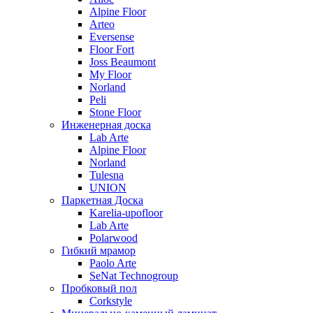
Alpine Floor
Arteo
Eversense
Floor Fort
Joss Beaumont
My Floor
Norland
Peli
Stone Floor
Инженерная доска
Lab Arte
Alpine Floor
Norland
Tulesna
UNION
Паркетная Доска
Karelia-upofloor
Lab Arte
Polarwood
Гибкий мрамор
Paolo Arte
SeNat Technogroup
Пробковый пол
Corkstyle