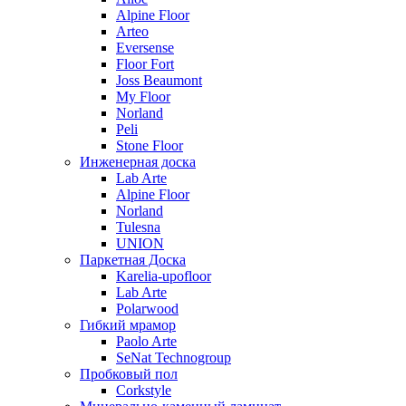
Alpine Floor
Arteo
Eversense
Floor Fort
Joss Beaumont
My Floor
Norland
Peli
Stone Floor
Инженерная доска
Lab Arte
Alpine Floor
Norland
Tulesna
UNION
Паркетная Доска
Karelia-upofloor
Lab Arte
Polarwood
Гибкий мрамор
Paolo Arte
SeNat Technogroup
Пробковый пол
Corkstyle