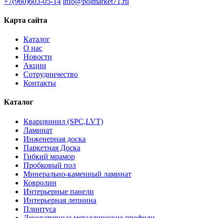
+7(960)603-05-14
info@polmarket71.ru
Карта сайта
Каталог
О нас
Новости
Акции
Сотрудничество
Контакты
Каталог
Кварцвинил (SPC,LVT)
Ламинат
Инженерная доска
Паркетная Доска
Гибкий мрамор
Пробковый пол
Минерально-каменный ламинат
Ковролин
Интерьерные панели
Интерьерная лепнина
Плинтуса
Декоративные металлические профили