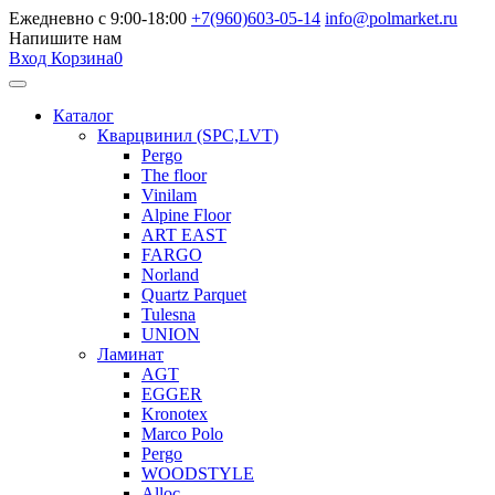
Ежедневно с 9:00-18:00
+7(960)603-05-14
info@polmarket.ru
Напишите нам
Вход
Корзина
0
Каталог
Кварцвинил (SPC,LVT)
Pergo
The floor
Vinilam
Alpine Floor
ART EAST
FARGO
Norland
Quartz Parquet
Tulesna
UNION
Ламинат
AGT
EGGER
Kronotex
Marco Polo
Pergo
WOODSTYLE
Alloc