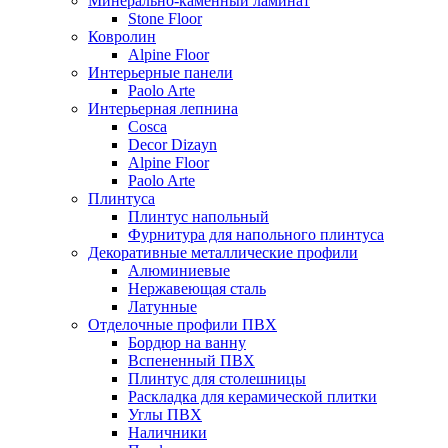
Минерально-каменный ламинат
Stone Floor
Ковролин
Alpine Floor
Интерьерные панели
Paolo Arte
Интерьерная лепнина
Cosca
Decor Dizayn
Alpine Floor
Paolo Arte
Плинтуса
Плинтус напольный
Фурнитура для напольного плинтуса
Декоративные металлические профили
Алюминиевые
Нержавеющая сталь
Латунные
Отделочные профили ПВХ
Бордюр на ванну
Вспененный ПВХ
Плинтус для столешницы
Раскладка для керамической плитки
Углы ПВХ
Наличники