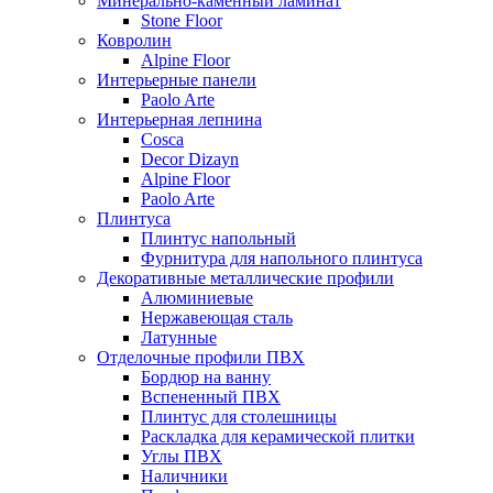
Минерально-каменный ламинат
Stone Floor
Ковролин
Alpine Floor
Интерьерные панели
Paolo Arte
Интерьерная лепнина
Cosca
Decor Dizayn
Alpine Floor
Paolo Arte
Плинтуса
Плинтус напольный
Фурнитура для напольного плинтуса
Декоративные металлические профили
Алюминиевые
Нержавеющая сталь
Латунные
Отделочные профили ПВХ
Бордюр на ванну
Вспененный ПВХ
Плинтус для столешницы
Раскладка для керамической плитки
Углы ПВХ
Наличники