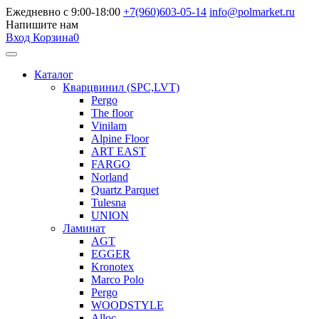
Ежедневно с 9:00-18:00
+7(960)603-05-14
info@polmarket.ru
Напишите нам
Вход
Корзина
0
Каталог
Кварцвинил (SPC,LVT)
Pergo
The floor
Vinilam
Alpine Floor
ART EAST
FARGO
Norland
Quartz Parquet
Tulesna
UNION
Ламинат
AGT
EGGER
Kronotex
Marco Polo
Pergo
WOODSTYLE
Alloc