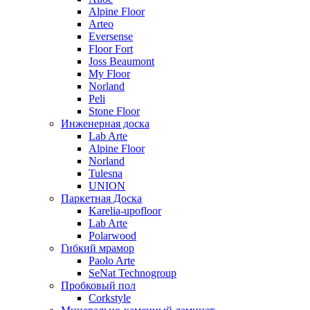
Alpine Floor
Arteo
Eversense
Floor Fort
Joss Beaumont
My Floor
Norland
Peli
Stone Floor
Инженерная доска
Lab Arte
Alpine Floor
Norland
Tulesna
UNION
Паркетная Доска
Karelia-upofloor
Lab Arte
Polarwood
Гибкий мрамор
Paolo Arte
SeNat Technogroup
Пробковый пол
Corkstyle