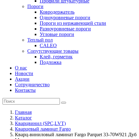
Профили штукатурные
Пороги
Ковродержатель
Одноуровневые пороги
Пороги из нержавеющей стали
Разноуровневые пороги
Угловые пороги
Теплый пол
CALEO
Сопутствующие товары
Клей, герметик
Подложка
О нас
Новости
Акции
Сотрудничество
Контакты
Главная
Каталог
Кварцвинил (SPC,LVT)
Кварцевый ламинат Fargo
Кварц-виниловый ламинат Fargo Parquet 33-70W921 Дуб