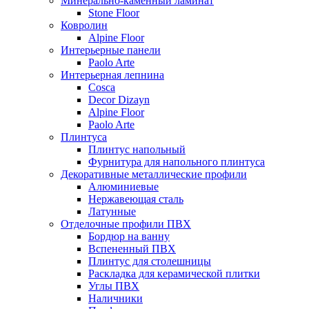
Минерально-каменный ламинат
Stone Floor
Ковролин
Alpine Floor
Интерьерные панели
Paolo Arte
Интерьерная лепнина
Cosca
Decor Dizayn
Alpine Floor
Paolo Arte
Плинтуса
Плинтус напольный
Фурнитура для напольного плинтуса
Декоративные металлические профили
Алюминиевые
Нержавеющая сталь
Латунные
Отделочные профили ПВХ
Бордюр на ванну
Вспененный ПВХ
Плинтус для столешницы
Раскладка для керамической плитки
Углы ПВХ
Наличники