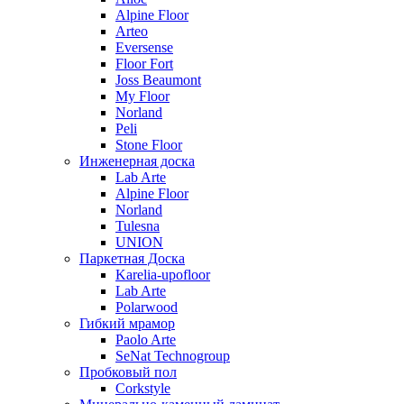
Alpine Floor
Arteo
Eversense
Floor Fort
Joss Beaumont
My Floor
Norland
Peli
Stone Floor
Инженерная доска
Lab Arte
Alpine Floor
Norland
Tulesna
UNION
Паркетная Доска
Karelia-upofloor
Lab Arte
Polarwood
Гибкий мрамор
Paolo Arte
SeNat Technogroup
Пробковый пол
Corkstyle