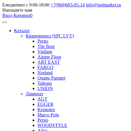
Ежедневно с 9:00-18:00
+7(960)603-05-14
info@polmarket.ru
Напишите нам
Вход
Корзина
0
Каталог
Кварцвинил (SPC,LVT)
Pergo
The floor
Vinilam
Alpine Floor
ART EAST
FARGO
Norland
Quartz Parquet
Tulesna
UNION
Ламинат
AGT
EGGER
Kronotex
Marco Polo
Pergo
WOODSTYLE
Alloc