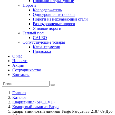
Профили штукатурные
Пороги
Ковродержатель
Одноуровневые пороги
Пороги из нержавеющей стали
Разноуровневые пороги
Угловые пороги
Теплый пол
CALEO
Сопутствующие товары
Клей, герметик
Подложка
О нас
Новости
Акции
Сотрудничество
Контакты
Главная
Каталог
Кварцвинил (SPC,LVT)
Кварцевый ламинат Fargo
Кварц-виниловый ламинат Fargo Parquet 33-2187-09 Дуб