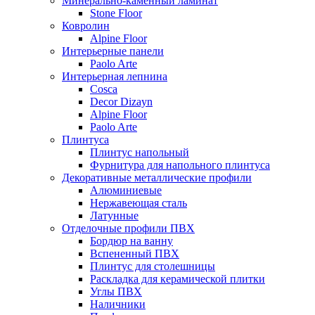
Минерально-каменный ламинат
Stone Floor
Ковролин
Alpine Floor
Интерьерные панели
Paolo Arte
Интерьерная лепнина
Cosca
Decor Dizayn
Alpine Floor
Paolo Arte
Плинтуса
Плинтус напольный
Фурнитура для напольного плинтуса
Декоративные металлические профили
Алюминиевые
Нержавеющая сталь
Латунные
Отделочные профили ПВХ
Бордюр на ванну
Вспененный ПВХ
Плинтус для столешницы
Раскладка для керамической плитки
Углы ПВХ
Наличники