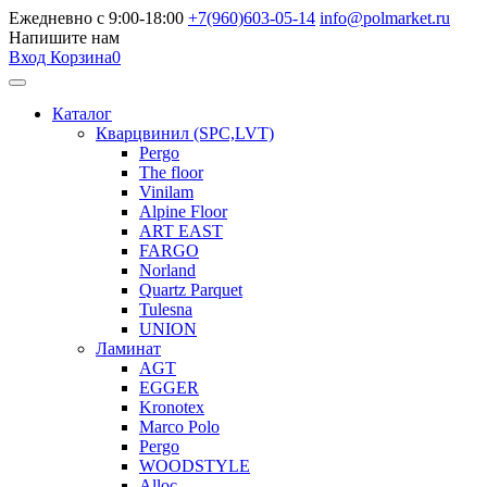
Ежедневно с 9:00-18:00
+7(960)603-05-14
info@polmarket.ru
Напишите нам
Вход
Корзина
0
Каталог
Кварцвинил (SPC,LVT)
Pergo
The floor
Vinilam
Alpine Floor
ART EAST
FARGO
Norland
Quartz Parquet
Tulesna
UNION
Ламинат
AGT
EGGER
Kronotex
Marco Polo
Pergo
WOODSTYLE
Alloc