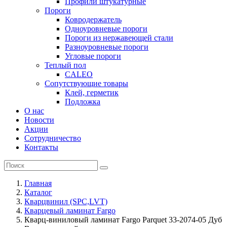
Профили штукатурные
Пороги
Ковродержатель
Одноуровневые пороги
Пороги из нержавеющей стали
Разноуровневые пороги
Угловые пороги
Теплый пол
CALEO
Сопутствующие товары
Клей, герметик
Подложка
О нас
Новости
Акции
Сотрудничество
Контакты
Главная
Каталог
Кварцвинил (SPC,LVT)
Кварцевый ламинат Fargo
Кварц-виниловый ламинат Fargo Parquet 33-2074-05 Дуб