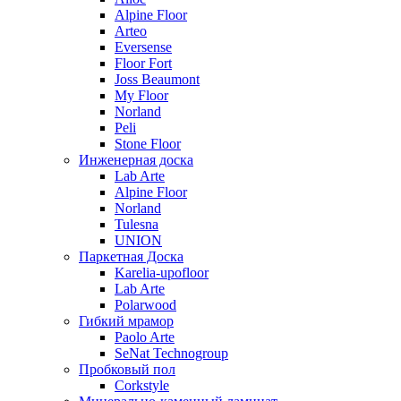
Alpine Floor
Arteo
Eversense
Floor Fort
Joss Beaumont
My Floor
Norland
Peli
Stone Floor
Инженерная доска
Lab Arte
Alpine Floor
Norland
Tulesna
UNION
Паркетная Доска
Karelia-upofloor
Lab Arte
Polarwood
Гибкий мрамор
Paolo Arte
SeNat Technogroup
Пробковый пол
Corkstyle