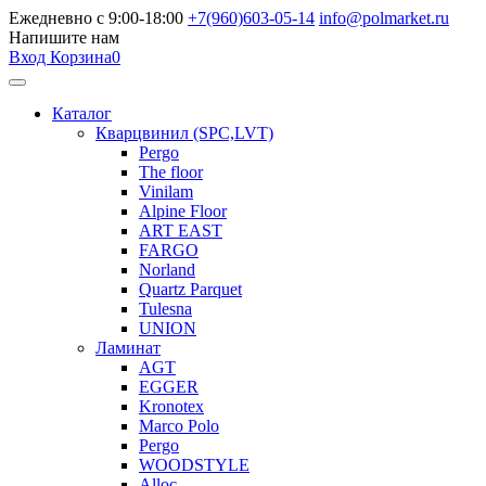
Ежедневно с 9:00-18:00
+7(960)603-05-14
info@polmarket.ru
Напишите нам
Вход
Корзина
0
Каталог
Кварцвинил (SPC,LVT)
Pergo
The floor
Vinilam
Alpine Floor
ART EAST
FARGO
Norland
Quartz Parquet
Tulesna
UNION
Ламинат
AGT
EGGER
Kronotex
Marco Polo
Pergo
WOODSTYLE
Alloc