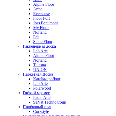
Alpine Floor
Arteo
Eversense
Floor Fort
Joss Beaumont
My Floor
Norland
Peli
Stone Floor
Инженерная доска
Lab Arte
Alpine Floor
Norland
Tulesna
UNION
Паркетная Доска
Karelia-upofloor
Lab Arte
Polarwood
Гибкий мрамор
Paolo Arte
SeNat Technogroup
Пробковый пол
Corkstyle