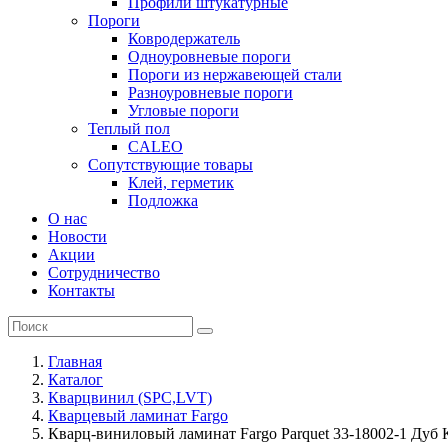
Профили штукатурные
Пороги
Ковродержатель
Одноуровневые пороги
Пороги из нержавеющей стали
Разноуровневые пороги
Угловые пороги
Теплый пол
CALEO
Сопутствующие товары
Клей, герметик
Подложка
О нас
Новости
Акции
Сотрудничество
Контакты
Главная
Каталог
Кварцвинил (SPC,LVT)
Кварцевый ламинат Fargo
Кварц-виниловый ламинат Fargo Parquet 33-18002-1 Дуб 