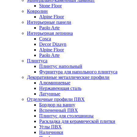
Минерально-каменный ламинат
Stone Floor
Ковролин
Alpine Floor
Интерьерные панели
Paolo Arte
Интерьерная лепнина
Cosca
Decor Dizayn
Alpine Floor
Paolo Arte
Плинтуса
Плинтус напольный
Фурнитура для напольного плинтуса
Декоративные металлические профили
Алюминиевые
Нержавеющая сталь
Латунные
Отделочные профили ПВХ
Бордюр на ванну
Вспененный ПВХ
Плинтус для столешницы
Раскладка для керамической плитки
Углы ПВХ
Наличники