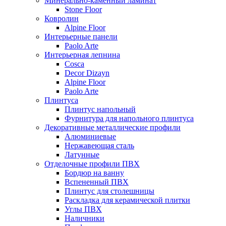
Минерально-каменный ламинат
Stone Floor
Ковролин
Alpine Floor
Интерьерные панели
Paolo Arte
Интерьерная лепнина
Cosca
Decor Dizayn
Alpine Floor
Paolo Arte
Плинтуса
Плинтус напольный
Фурнитура для напольного плинтуса
Декоративные металлические профили
Алюминиевые
Нержавеющая сталь
Латунные
Отделочные профили ПВХ
Бордюр на ванну
Вспененный ПВХ
Плинтус для столешницы
Раскладка для керамической плитки
Углы ПВХ
Наличники