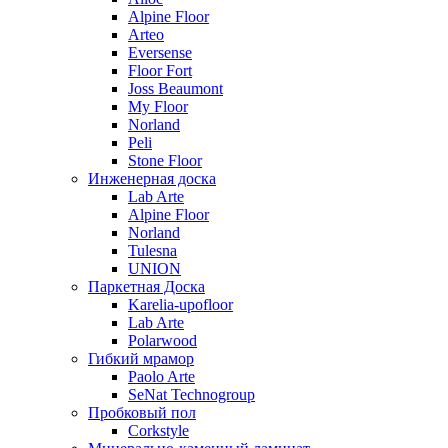
Alpine Floor
Arteo
Eversense
Floor Fort
Joss Beaumont
My Floor
Norland
Peli
Stone Floor
Инженерная доска
Lab Arte
Alpine Floor
Norland
Tulesna
UNION
Паркетная Доска
Karelia-upofloor
Lab Arte
Polarwood
Гибкий мрамор
Paolo Arte
SeNat Technogroup
Пробковый пол
Corkstyle