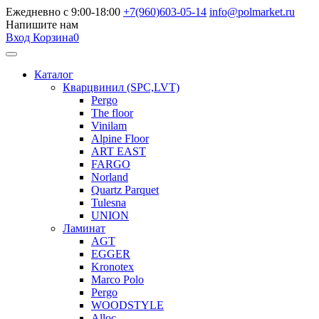
Ежедневно с 9:00-18:00
+7(960)603-05-14
info@polmarket.ru
Напишите нам
Вход
Корзина
0
Каталог
Кварцвинил (SPC,LVT)
Pergo
The floor
Vinilam
Alpine Floor
ART EAST
FARGO
Norland
Quartz Parquet
Tulesna
UNION
Ламинат
AGT
EGGER
Kronotex
Marco Polo
Pergo
WOODSTYLE
Alloc