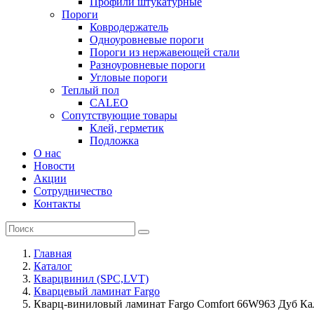
Профили штукатурные
Пороги
Ковродержатель
Одноуровневые пороги
Пороги из нержавеющей стали
Разноуровневые пороги
Угловые пороги
Теплый пол
CALEO
Сопутствующие товары
Клей, герметик
Подложка
О нас
Новости
Акции
Сотрудничество
Контакты
Главная
Каталог
Кварцвинил (SPC,LVT)
Кварцевый ламинат Fargo
Кварц-виниловый ламинат Fargo Comfort 66W963 Дуб К