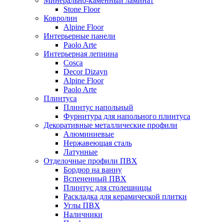
Минерально-каменный ламинат
Stone Floor
Ковролин
Alpine Floor
Интерьерные панели
Paolo Arte
Интерьерная лепнина
Cosca
Decor Dizayn
Alpine Floor
Paolo Arte
Плинтуса
Плинтус напольный
Фурнитура для напольного плинтуса
Декоративные металлические профили
Алюминиевые
Нержавеющая сталь
Латунные
Отделочные профили ПВХ
Бордюр на ванну
Вспененный ПВХ
Плинтус для столешницы
Раскладка для керамической плитки
Углы ПВХ
Наличники