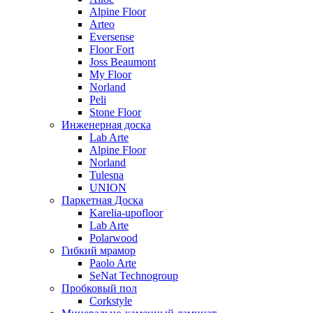
Alpine Floor
Arteo
Eversense
Floor Fort
Joss Beaumont
My Floor
Norland
Peli
Stone Floor
Инженерная доска
Lab Arte
Alpine Floor
Norland
Tulesna
UNION
Паркетная Доска
Karelia-upofloor
Lab Arte
Polarwood
Гибкий мрамор
Paolo Arte
SeNat Technogroup
Пробковый пол
Corkstyle