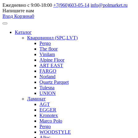
Ежедневно с 9:00-18:00
+7(960)603-05-14
info@polmarket.ru
Напишите нам
Вход
Корзина
0
Каталог
Кварцвинил (SPC,LVT)
Pergo
The floor
Vinilam
Alpine Floor
ART EAST
FARGO
Norland
Quartz Parquet
Tulesna
UNION
Ламинат
AGT
EGGER
Kronotex
Marco Polo
Pergo
WOODSTYLE
Alloc