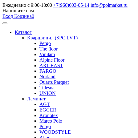
Ежедневно с 9:00-18:00
+7(960)603-05-14
info@polmarket.ru
Напишите нам
Вход
Корзина
0
Каталог
Кварцвинил (SPC,LVT)
Pergo
The floor
Vinilam
Alpine Floor
ART EAST
FARGO
Norland
Quartz Parquet
Tulesna
UNION
Ламинат
AGT
EGGER
Kronotex
Marco Polo
Pergo
WOODSTYLE
Alloc