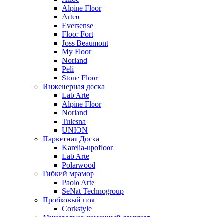
Alpine Floor
Arteo
Eversense
Floor Fort
Joss Beaumont
My Floor
Norland
Peli
Stone Floor
Инженерная доска
Lab Arte
Alpine Floor
Norland
Tulesna
UNION
Паркетная Доска
Karelia-upofloor
Lab Arte
Polarwood
Гибкий мрамор
Paolo Arte
SeNat Technogroup
Пробковый пол
Corkstyle