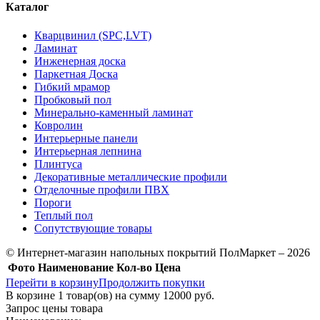
Каталог
Кварцвинил (SPC,LVT)
Ламинат
Инженерная доска
Паркетная Доска
Гибкий мрамор
Пробковый пол
Минерально-каменный ламинат
Ковролин
Интерьерные панели
Интерьерная лепнина
Плинтуса
Декоративные металлические профили
Отделочные профили ПВХ
Пороги
Теплый пол
Сопутствующие товары
© Интернет-магазин напольных покрытий ПолМаркет – 2026
Фото
Наименование
Кол-во
Цена
Перейти в корзину
Продолжить покупки
В корзине
1
товар(ов) на сумму
12000 руб.
Запрос цены товара