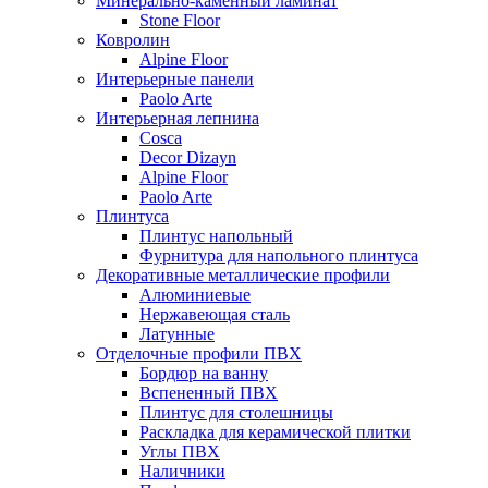
Минерально-каменный ламинат
Stone Floor
Ковролин
Alpine Floor
Интерьерные панели
Paolo Arte
Интерьерная лепнина
Cosca
Decor Dizayn
Alpine Floor
Paolo Arte
Плинтуса
Плинтус напольный
Фурнитура для напольного плинтуса
Декоративные металлические профили
Алюминиевые
Нержавеющая сталь
Латунные
Отделочные профили ПВХ
Бордюр на ванну
Вспененный ПВХ
Плинтус для столешницы
Раскладка для керамической плитки
Углы ПВХ
Наличники