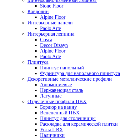
Минерально-каменный ламинат
Stone Floor
Ковролин
Alpine Floor
Интерьерные панели
Paolo Arte
Интерьерная лепнина
Cosca
Decor Dizayn
Alpine Floor
Paolo Arte
Плинтуса
Плинтус напольный
Фурнитура для напольного плинтуса
Декоративные металлические профили
Алюминиевые
Нержавеющая сталь
Латунные
Отделочные профили ПВХ
Бордюр на ванну
Вспененный ПВХ
Плинтус для столешницы
Раскладка для керамической плитки
Углы ПВХ
Наличники