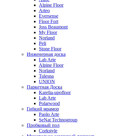
Alpine Floor
Arteo
Eversense
Floor Fort
Joss Beaumont
My Floor
Norland
Peli
Stone Floor
Инженерная доска
Lab Arte
Alpine Floor
Norland
Tulesna
UNION
Паркетная Доска
Karelia-upofloor
Lab Arte
Polarwood
Гибкий мрамор
Paolo Arte
SeNat Technogroup
Пробковый пол
Corkstyle