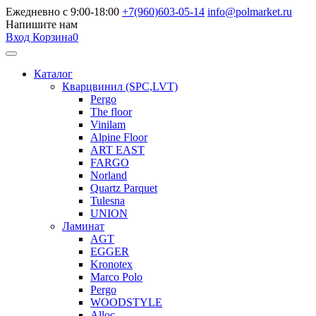
Ежедневно с 9:00-18:00
+7(960)603-05-14
info@polmarket.ru
Напишите нам
Вход
Корзина
0
Каталог
Кварцвинил (SPC,LVT)
Pergo
The floor
Vinilam
Alpine Floor
ART EAST
FARGO
Norland
Quartz Parquet
Tulesna
UNION
Ламинат
AGT
EGGER
Kronotex
Marco Polo
Pergo
WOODSTYLE
Alloc