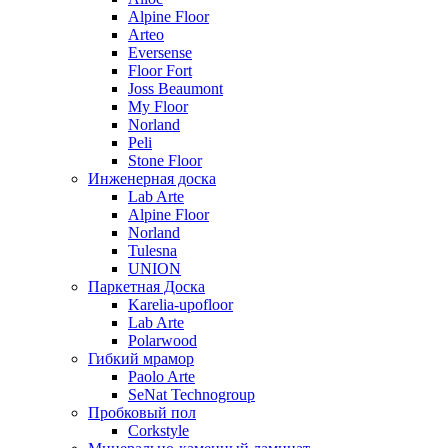
Alpine Floor
Arteo
Eversense
Floor Fort
Joss Beaumont
My Floor
Norland
Peli
Stone Floor
Инженерная доска
Lab Arte
Alpine Floor
Norland
Tulesna
UNION
Паркетная Доска
Karelia-upofloor
Lab Arte
Polarwood
Гибкий мрамор
Paolo Arte
SeNat Technogroup
Пробковый пол
Corkstyle