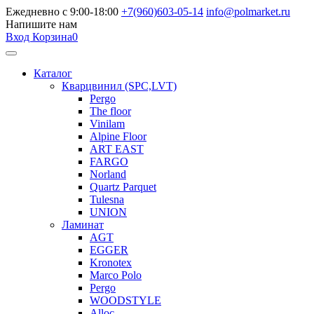
Ежедневно с 9:00-18:00
+7(960)603-05-14
info@polmarket.ru
Напишите нам
Вход
Корзина
0
Каталог
Кварцвинил (SPC,LVT)
Pergo
The floor
Vinilam
Alpine Floor
ART EAST
FARGO
Norland
Quartz Parquet
Tulesna
UNION
Ламинат
AGT
EGGER
Kronotex
Marco Polo
Pergo
WOODSTYLE
Alloc