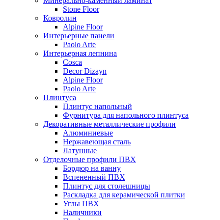
Минерально-каменный ламинат
Stone Floor
Ковролин
Alpine Floor
Интерьерные панели
Paolo Arte
Интерьерная лепнина
Cosca
Decor Dizayn
Alpine Floor
Paolo Arte
Плинтуса
Плинтус напольный
Фурнитура для напольного плинтуса
Декоративные металлические профили
Алюминиевые
Нержавеющая сталь
Латунные
Отделочные профили ПВХ
Бордюр на ванну
Вспененный ПВХ
Плинтус для столешницы
Раскладка для керамической плитки
Углы ПВХ
Наличники