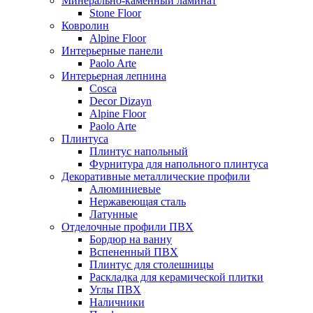
Минерально-каменный ламинат
Stone Floor
Ковролин
Alpine Floor
Интерьерные панели
Paolo Arte
Интерьерная лепнина
Cosca
Decor Dizayn
Alpine Floor
Paolo Arte
Плинтуса
Плинтус напольный
Фурнитура для напольного плинтуса
Декоративные металлические профили
Алюминиевые
Нержавеющая сталь
Латунные
Отделочные профили ПВХ
Бордюр на ванну
Вспененный ПВХ
Плинтус для столешницы
Раскладка для керамической плитки
Углы ПВХ
Наличники