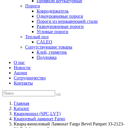
Профили штукатурные
Пороги
Ковродержатель
Одноуровневые пороги
Пороги из нержавеющей стали
Разноуровневые пороги
Угловые пороги
Теплый пол
CALEO
Сопутствующие товары
Клей, герметик
Подложка
О нас
Новости
Акции
Сотрудничество
Контакты
Главная
Каталог
Кварцвинил (SPC,LVT)
Кварцевый ламинат Fargo
Кварц-виниловый Ламинат Fargo Bevel Parquet 33-2123-