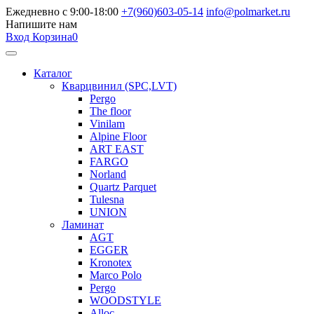
Ежедневно с 9:00-18:00
+7(960)603-05-14
info@polmarket.ru
Напишите нам
Вход
Корзина
0
Каталог
Кварцвинил (SPC,LVT)
Pergo
The floor
Vinilam
Alpine Floor
ART EAST
FARGO
Norland
Quartz Parquet
Tulesna
UNION
Ламинат
AGT
EGGER
Kronotex
Marco Polo
Pergo
WOODSTYLE
Alloc