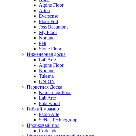
Alpine Floor
Arteo
Eversense
Floor Fort
Joss Beaumont
My Floor
Norland
Peli
Stone Floor
Инженерная доска
Lab Arte
Alpine Floor
Norland
Tulesna
UNION
Паркетная Доска
Karelia-upofloor
Lab Arte
Polarwood
Гибкий мрамор
Paolo Arte
SeNat Technogroup
Пробковый пол
Corkstyle