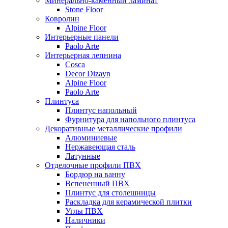
Минерально-каменный ламинат
Stone Floor
Ковролин
Alpine Floor
Интерьерные панели
Paolo Arte
Интерьерная лепнина
Cosca
Decor Dizayn
Alpine Floor
Paolo Arte
Плинтуса
Плинтус напольный
Фурнитура для напольного плинтуса
Декоративные металлические профили
Алюминиевые
Нержавеющая сталь
Латунные
Отделочные профили ПВХ
Бордюр на ванну
Вспененный ПВХ
Плинтус для столешницы
Раскладка для керамической плитки
Углы ПВХ
Наличники