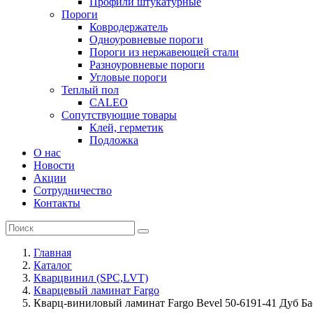
Профили штукатурные
Пороги
Ковродержатель
Одноуровневые пороги
Пороги из нержавеющей стали
Разноуровневые пороги
Угловые пороги
Теплый пол
CALEO
Сопутствующие товары
Клей, герметик
Подложка
О нас
Новости
Акции
Сотрудничество
Контакты
Главная
Каталог
Кварцвинил (SPC,LVT)
Кварцевый ламинат Fargo
Кварц-виниловый ламинат Fargo Bevel 50-6191-41 Дуб Б