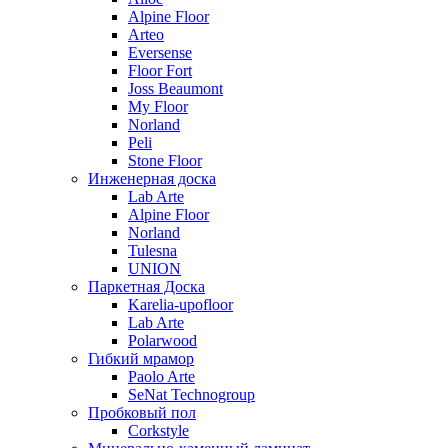
Alpine Floor
Arteo
Eversense
Floor Fort
Joss Beaumont
My Floor
Norland
Peli
Stone Floor
Инженерная доска
Lab Arte
Alpine Floor
Norland
Tulesna
UNION
Паркетная Доска
Karelia-upofloor
Lab Arte
Polarwood
Гибкий мрамор
Paolo Arte
SeNat Technogroup
Пробковый пол
Corkstyle