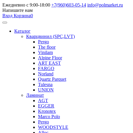
Ежедневно с 9:00-18:00
+7(960)603-05-14
info@polmarket.ru
Напишите нам
Вход
Корзина
0
Каталог
Кварцвинил (SPC,LVT)
Pergo
The floor
Vinilam
Alpine Floor
ART EAST
FARGO
Norland
Quartz Parquet
Tulesna
UNION
Ламинат
AGT
EGGER
Kronotex
Marco Polo
Pergo
WOODSTYLE
Alloc