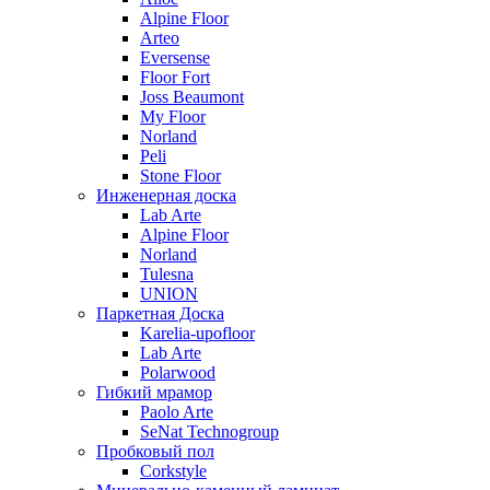
Alpine Floor
Arteo
Eversense
Floor Fort
Joss Beaumont
My Floor
Norland
Peli
Stone Floor
Инженерная доска
Lab Arte
Alpine Floor
Norland
Tulesna
UNION
Паркетная Доска
Karelia-upofloor
Lab Arte
Polarwood
Гибкий мрамор
Paolo Arte
SeNat Technogroup
Пробковый пол
Corkstyle