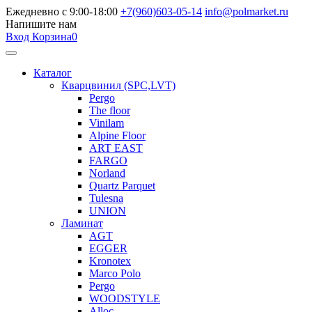
Ежедневно с 9:00-18:00
+7(960)603-05-14
info@polmarket.ru
Напишите нам
Вход
Корзина
0
Каталог
Кварцвинил (SPC,LVT)
Pergo
The floor
Vinilam
Alpine Floor
ART EAST
FARGO
Norland
Quartz Parquet
Tulesna
UNION
Ламинат
AGT
EGGER
Kronotex
Marco Polo
Pergo
WOODSTYLE
Alloc