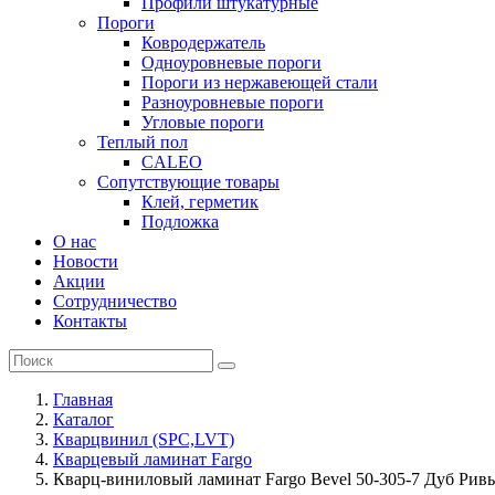
Профили штукатурные
Пороги
Ковродержатель
Одноуровневые пороги
Пороги из нержавеющей стали
Разноуровневые пороги
Угловые пороги
Теплый пол
CALEO
Сопутствующие товары
Клей, герметик
Подложка
О нас
Новости
Акции
Сотрудничество
Контакты
Главная
Каталог
Кварцвинил (SPC,LVT)
Кварцевый ламинат Fargo
Кварц-виниловый ламинат Fargo Bevel 50-305-7 Дуб Ривь