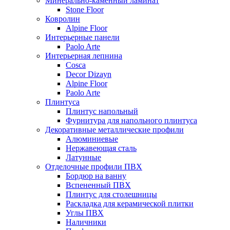
Минерально-каменный ламинат
Stone Floor
Ковролин
Alpine Floor
Интерьерные панели
Paolo Arte
Интерьерная лепнина
Cosca
Decor Dizayn
Alpine Floor
Paolo Arte
Плинтуса
Плинтус напольный
Фурнитура для напольного плинтуса
Декоративные металлические профили
Алюминиевые
Нержавеющая сталь
Латунные
Отделочные профили ПВХ
Бордюр на ванну
Вспененный ПВХ
Плинтус для столешницы
Раскладка для керамической плитки
Углы ПВХ
Наличники