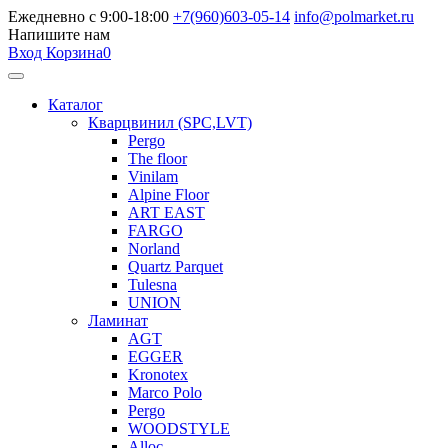
Ежедневно с 9:00-18:00
+7(960)603-05-14
info@polmarket.ru
Напишите нам
Вход
Корзина
0
Каталог
Кварцвинил (SPC,LVT)
Pergo
The floor
Vinilam
Alpine Floor
ART EAST
FARGO
Norland
Quartz Parquet
Tulesna
UNION
Ламинат
AGT
EGGER
Kronotex
Marco Polo
Pergo
WOODSTYLE
Alloc