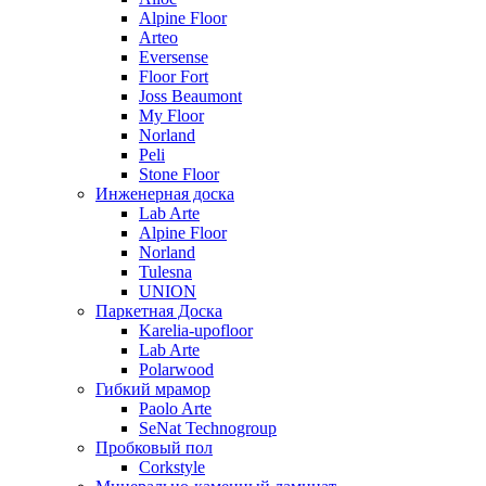
Alpine Floor
Arteo
Eversense
Floor Fort
Joss Beaumont
My Floor
Norland
Peli
Stone Floor
Инженерная доска
Lab Arte
Alpine Floor
Norland
Tulesna
UNION
Паркетная Доска
Karelia-upofloor
Lab Arte
Polarwood
Гибкий мрамор
Paolo Arte
SeNat Technogroup
Пробковый пол
Corkstyle