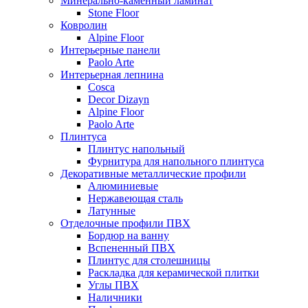
Минерально-каменный ламинат
Stone Floor
Ковролин
Alpine Floor
Интерьерные панели
Paolo Arte
Интерьерная лепнина
Cosca
Decor Dizayn
Alpine Floor
Paolo Arte
Плинтуса
Плинтус напольный
Фурнитура для напольного плинтуса
Декоративные металлические профили
Алюминиевые
Нержавеющая сталь
Латунные
Отделочные профили ПВХ
Бордюр на ванну
Вспененный ПВХ
Плинтус для столешницы
Раскладка для керамической плитки
Углы ПВХ
Наличники