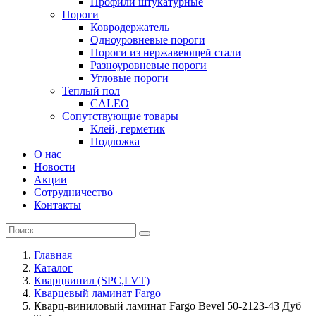
Профили штукатурные
Пороги
Ковродержатель
Одноуровневые пороги
Пороги из нержавеющей стали
Разноуровневые пороги
Угловые пороги
Теплый пол
CALEO
Сопутствующие товары
Клей, герметик
Подложка
О нас
Новости
Акции
Сотрудничество
Контакты
Главная
Каталог
Кварцвинил (SPC,LVT)
Кварцевый ламинат Fargo
Кварц-виниловый ламинат Fargo Bevel 50-2123-43 Дуб