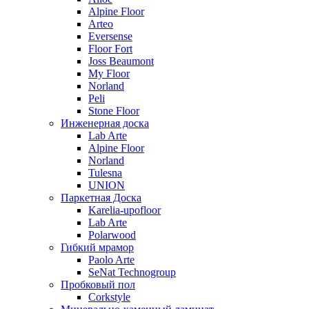
Alpine Floor
Arteo
Eversense
Floor Fort
Joss Beaumont
My Floor
Norland
Peli
Stone Floor
Инженерная доска
Lab Arte
Alpine Floor
Norland
Tulesna
UNION
Паркетная Доска
Karelia-upofloor
Lab Arte
Polarwood
Гибкий мрамор
Paolo Arte
SeNat Technogroup
Пробковый пол
Corkstyle