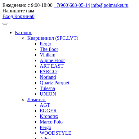
Ежедневно с 9:00-18:00
+7(960)603-05-14
info@polmarket.ru
Напишите нам
Вход
Корзина
0
Каталог
Кварцвинил (SPC,LVT)
Pergo
The floor
Vinilam
Alpine Floor
ART EAST
FARGO
Norland
Quartz Parquet
Tulesna
UNION
Ламинат
AGT
EGGER
Kronotex
Marco Polo
Pergo
WOODSTYLE
Alloc