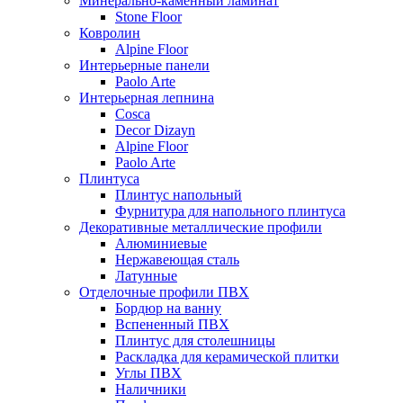
Минерально-каменный ламинат
Stone Floor
Ковролин
Alpine Floor
Интерьерные панели
Paolo Arte
Интерьерная лепнина
Cosca
Decor Dizayn
Alpine Floor
Paolo Arte
Плинтуса
Плинтус напольный
Фурнитура для напольного плинтуса
Декоративные металлические профили
Алюминиевые
Нержавеющая сталь
Латунные
Отделочные профили ПВХ
Бордюр на ванну
Вспененный ПВХ
Плинтус для столешницы
Раскладка для керамической плитки
Углы ПВХ
Наличники