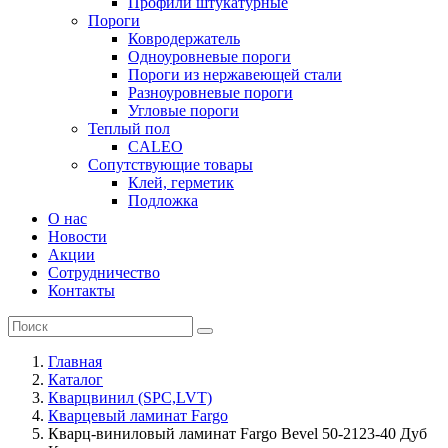
Профили штукатурные
Пороги
Ковродержатель
Одноуровневые пороги
Пороги из нержавеющей стали
Разноуровневые пороги
Угловые пороги
Теплый пол
CALEO
Сопутствующие товары
Клей, герметик
Подложка
О нас
Новости
Акции
Сотрудничество
Контакты
Главная
Каталог
Кварцвинил (SPC,LVT)
Кварцевый ламинат Fargo
Кварц-виниловый ламинат Fargo Bevel 50-2123-40 Дуб