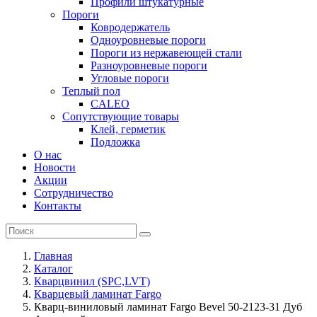
Профили штукатурные
Пороги
Ковродержатель
Одноуровневые пороги
Пороги из нержавеющей стали
Разноуровневые пороги
Угловые пороги
Теплый пол
CALEO
Сопутствующие товары
Клей, герметик
Подложка
О нас
Новости
Акции
Сотрудничество
Контакты
Главная
Каталог
Кварцвинил (SPC,LVT)
Кварцевый ламинат Fargo
Кварц-виниловый ламинат Fargo Bevel 50-2123-31 Дуб