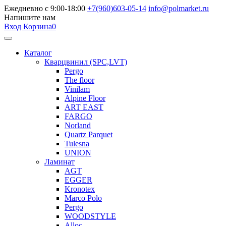
Ежедневно с 9:00-18:00
+7(960)603-05-14
info@polmarket.ru
Напишите нам
Вход
Корзина
0
Каталог
Кварцвинил (SPC,LVT)
Pergo
The floor
Vinilam
Alpine Floor
ART EAST
FARGO
Norland
Quartz Parquet
Tulesna
UNION
Ламинат
AGT
EGGER
Kronotex
Marco Polo
Pergo
WOODSTYLE
Alloc