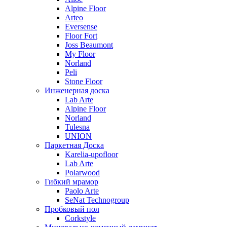
Alpine Floor
Arteo
Eversense
Floor Fort
Joss Beaumont
My Floor
Norland
Peli
Stone Floor
Инженерная доска
Lab Arte
Alpine Floor
Norland
Tulesna
UNION
Паркетная Доска
Karelia-upofloor
Lab Arte
Polarwood
Гибкий мрамор
Paolo Arte
SeNat Technogroup
Пробковый пол
Corkstyle