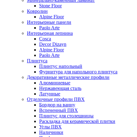
Минерально-каменный ламинат
Stone Floor
Ковролин
Alpine Floor
Интерьерные панели
Paolo Arte
Интерьерная лепнина
Cosca
Decor Dizayn
Alpine Floor
Paolo Arte
Плинтуса
Плинтус напольный
Фурнитура для напольного плинтуса
Декоративные металлические профили
Алюминиевые
Нержавеющая сталь
Латунные
Отделочные профили ПВХ
Бордюр на ванну
Вспененный ПВХ
Плинтус для столешницы
Раскладка для керамической плитки
Углы ПВХ
Наличники