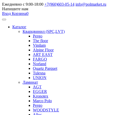
Ежедневно с 9:00-18:00
+7(960)603-05-14
info@polmarket.ru
Напишите нам
Вход
Корзина
0
Каталог
Кварцвинил (SPC,LVT)
Pergo
The floor
Vinilam
Alpine Floor
ART EAST
FARGO
Norland
Quartz Parquet
Tulesna
UNION
Ламинат
AGT
EGGER
Kronotex
Marco Polo
Pergo
WOODSTYLE
Alloc