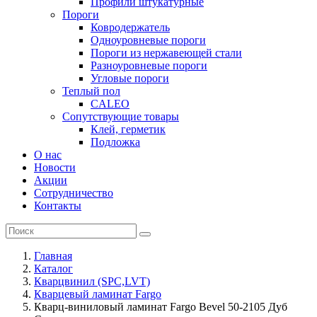
Профили штукатурные
Пороги
Ковродержатель
Одноуровневые пороги
Пороги из нержавеющей стали
Разноуровневые пороги
Угловые пороги
Теплый пол
CALEO
Сопутствующие товары
Клей, герметик
Подложка
О нас
Новости
Акции
Сотрудничество
Контакты
Главная
Каталог
Кварцвинил (SPC,LVT)
Кварцевый ламинат Fargo
Кварц-виниловый ламинат Fargo Bevel 50-2105 Дуб