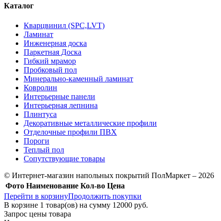
Каталог
Кварцвинил (SPC,LVT)
Ламинат
Инженерная доска
Паркетная Доска
Гибкий мрамор
Пробковый пол
Минерально-каменный ламинат
Ковролин
Интерьерные панели
Интерьерная лепнина
Плинтуса
Декоративные металлические профили
Отделочные профили ПВХ
Пороги
Теплый пол
Сопутствующие товары
© Интернет-магазин напольных покрытий ПолМаркет – 2026
Фото
Наименование
Кол-во
Цена
Перейти в корзину
Продолжить покупки
В корзине
1
товар(ов) на сумму
12000 руб.
Запрос цены товара