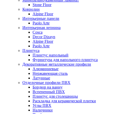
Минерально-каменный ламинат
Stone Floor
Ковролин
Alpine Floor
Интерьерные панели
Paolo Arte
Интерьерная лепнина
Cosca
Decor Dizayn
Alpine Floor
Paolo Arte
Плинтуса
Плинтус напольный
Фурнитура для напольного плинтуса
Декоративные металлические профили
Алюминиевые
Нержавеющая сталь
Латунные
Отделочные профили ПВХ
Бордюр на ванну
Вспененный ПВХ
Плинтус для столешницы
Раскладка для керамической плитки
Углы ПВХ
Наличники