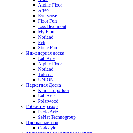
Alpine Floor
Arteo
Eversense
Floor Fort
Joss Beaumont
My Floor
Norland
Peli
Stone Floor
Инженерная доска
Lab Arte
Alpine Floor
Norland
Tulesna
UNION
Паркетная Доска
Karelia-upofloor
Lab Arte
Polarwood
Гибкий мрамор
Paolo Arte
SeNat Technogroup
Пробковый пол
Corkstyle