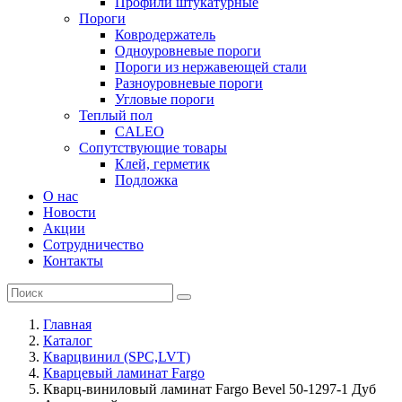
Профили штукатурные
Пороги
Ковродержатель
Одноуровневые пороги
Пороги из нержавеющей стали
Разноуровневые пороги
Угловые пороги
Теплый пол
CALEO
Сопутствующие товары
Клей, герметик
Подложка
О нас
Новости
Акции
Сотрудничество
Контакты
Главная
Каталог
Кварцвинил (SPC,LVT)
Кварцевый ламинат Fargo
Кварц-виниловый ламинат Fargo Bevel 50-1297-1 Дуб