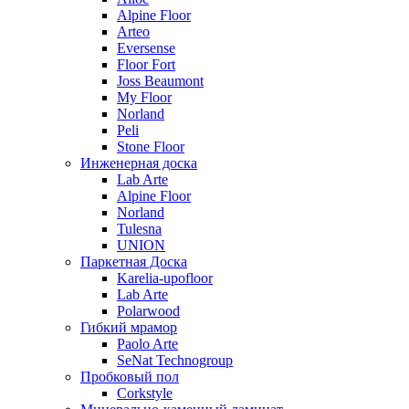
Alpine Floor
Arteo
Eversense
Floor Fort
Joss Beaumont
My Floor
Norland
Peli
Stone Floor
Инженерная доска
Lab Arte
Alpine Floor
Norland
Tulesna
UNION
Паркетная Доска
Karelia-upofloor
Lab Arte
Polarwood
Гибкий мрамор
Paolo Arte
SeNat Technogroup
Пробковый пол
Corkstyle