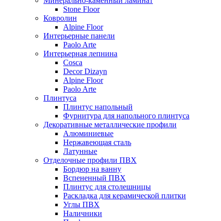
Минерально-каменный ламинат
Stone Floor
Ковролин
Alpine Floor
Интерьерные панели
Paolo Arte
Интерьерная лепнина
Cosca
Decor Dizayn
Alpine Floor
Paolo Arte
Плинтуса
Плинтус напольный
Фурнитура для напольного плинтуса
Декоративные металлические профили
Алюминиевые
Нержавеющая сталь
Латунные
Отделочные профили ПВХ
Бордюр на ванну
Вспененный ПВХ
Плинтус для столешницы
Раскладка для керамической плитки
Углы ПВХ
Наличники