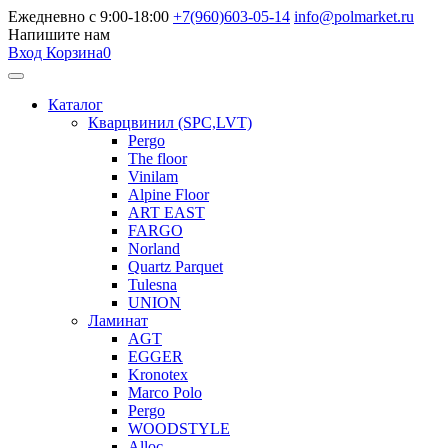
Ежедневно с 9:00-18:00
+7(960)603-05-14
info@polmarket.ru
Напишите нам
Вход
Корзина
0
Каталог
Кварцвинил (SPC,LVT)
Pergo
The floor
Vinilam
Alpine Floor
ART EAST
FARGO
Norland
Quartz Parquet
Tulesna
UNION
Ламинат
AGT
EGGER
Kronotex
Marco Polo
Pergo
WOODSTYLE
Alloc