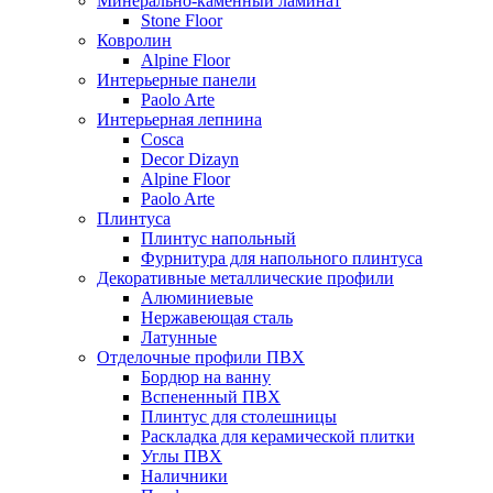
Минерально-каменный ламинат
Stone Floor
Ковролин
Alpine Floor
Интерьерные панели
Paolo Arte
Интерьерная лепнина
Cosca
Decor Dizayn
Alpine Floor
Paolo Arte
Плинтуса
Плинтус напольный
Фурнитура для напольного плинтуса
Декоративные металлические профили
Алюминиевые
Нержавеющая сталь
Латунные
Отделочные профили ПВХ
Бордюр на ванну
Вспененный ПВХ
Плинтус для столешницы
Раскладка для керамической плитки
Углы ПВХ
Наличники