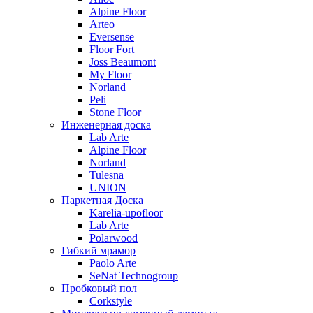
Alpine Floor
Arteo
Eversense
Floor Fort
Joss Beaumont
My Floor
Norland
Peli
Stone Floor
Инженерная доска
Lab Arte
Alpine Floor
Norland
Tulesna
UNION
Паркетная Доска
Karelia-upofloor
Lab Arte
Polarwood
Гибкий мрамор
Paolo Arte
SeNat Technogroup
Пробковый пол
Corkstyle