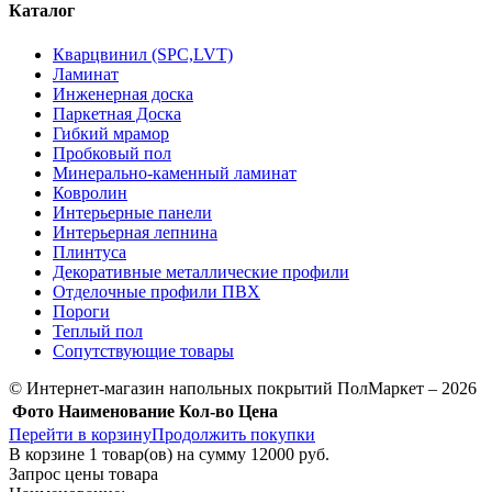
Каталог
Кварцвинил (SPC,LVT)
Ламинат
Инженерная доска
Паркетная Доска
Гибкий мрамор
Пробковый пол
Минерально-каменный ламинат
Ковролин
Интерьерные панели
Интерьерная лепнина
Плинтуса
Декоративные металлические профили
Отделочные профили ПВХ
Пороги
Теплый пол
Сопутствующие товары
© Интернет-магазин напольных покрытий ПолМаркет – 2026
Фото
Наименование
Кол-во
Цена
Перейти в корзину
Продолжить покупки
В корзине
1
товар(ов) на сумму
12000 руб.
Запрос цены товара