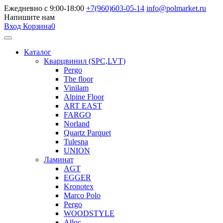
Ежедневно с 9:00-18:00
+7(960)603-05-14
info@polmarket.ru
Напишите нам
Вход
Корзина
0
Каталог
Кварцвинил (SPC,LVT)
Pergo
The floor
Vinilam
Alpine Floor
ART EAST
FARGO
Norland
Quartz Parquet
Tulesna
UNION
Ламинат
AGT
EGGER
Kronotex
Marco Polo
Pergo
WOODSTYLE
Alloc