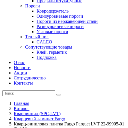
Профили штукатурные
Пороги
Ковродержатель
Одноуровневые пороги
Пороги из нержавеющей стали
Разноуровневые пороги
Угловые пороги
Теплый пол
CALEO
Сопутствующие товары
Клей, герметик
Подложка
О нас
Новости
Акции
Сотрудничество
Контакты
Главная
Каталог
Кварцвинил (SPC,LVT)
Кварцевый ламинат Fargo
Кварц-виниловая плитка Fargo Parquet LVT 22-99905-01