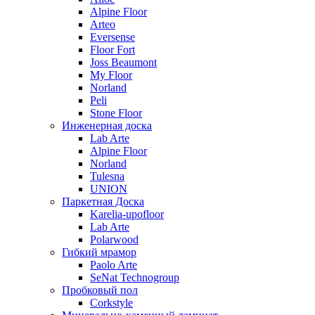
Alpine Floor
Arteo
Eversense
Floor Fort
Joss Beaumont
My Floor
Norland
Peli
Stone Floor
Инженерная доска
Lab Arte
Alpine Floor
Norland
Tulesna
UNION
Паркетная Доска
Karelia-upofloor
Lab Arte
Polarwood
Гибкий мрамор
Paolo Arte
SeNat Technogroup
Пробковый пол
Corkstyle