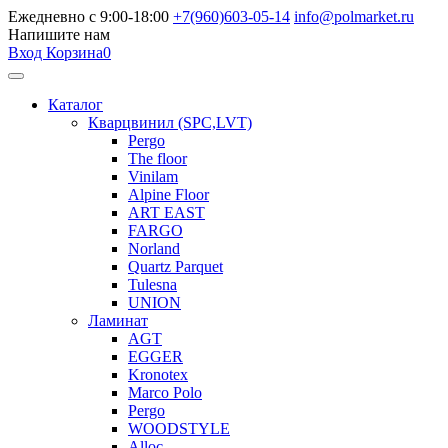
Ежедневно с 9:00-18:00
+7(960)603-05-14
info@polmarket.ru
Напишите нам
Вход
Корзина
0
Каталог
Кварцвинил (SPC,LVT)
Pergo
The floor
Vinilam
Alpine Floor
ART EAST
FARGO
Norland
Quartz Parquet
Tulesna
UNION
Ламинат
AGT
EGGER
Kronotex
Marco Polo
Pergo
WOODSTYLE
Alloc