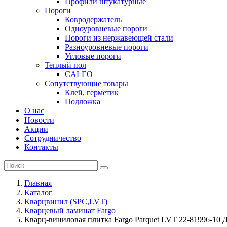
Профили штукатурные
Пороги
Ковродержатель
Одноуровневые пороги
Пороги из нержавеющей стали
Разноуровневые пороги
Угловые пороги
Теплый пол
CALEO
Сопутствующие товары
Клей, герметик
Подложка
О нас
Новости
Акции
Сотрудничество
Контакты
Главная
Каталог
Кварцвинил (SPC,LVT)
Кварцевый ламинат Fargo
Кварц-виниловая плитка Fargo Parquet LVT 22-81996-10