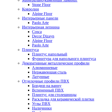
Минерально-каменный ламинат
Stone Floor
Ковролин
Alpine Floor
Интерьерные панели
Paolo Arte
Интерьерная лепнина
Cosca
Decor Dizayn
Alpine Floor
Paolo Arte
Плинтуса
Плинтус напольный
Фурнитура для напольного плинтуса
Декоративные металлические профили
Алюминиевые
Нержавеющая сталь
Латунные
Отделочные профили ПВХ
Бордюр на ванну
Вспененный ПВХ
Плинтус для столешницы
Раскладка для керамической плитки
Углы ПВХ
Наличники