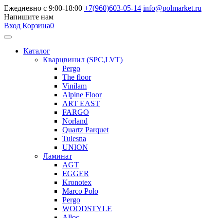
Ежедневно с 9:00-18:00
+7(960)603-05-14
info@polmarket.ru
Напишите нам
Вход
Корзина
0
Каталог
Кварцвинил (SPC,LVT)
Pergo
The floor
Vinilam
Alpine Floor
ART EAST
FARGO
Norland
Quartz Parquet
Tulesna
UNION
Ламинат
AGT
EGGER
Kronotex
Marco Polo
Pergo
WOODSTYLE
Alloc