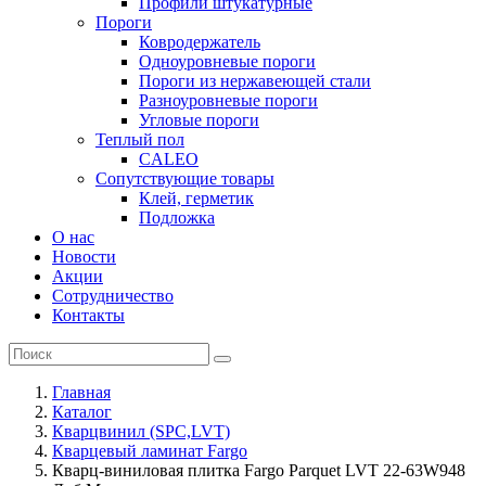
Профили штукатурные
Пороги
Ковродержатель
Одноуровневые пороги
Пороги из нержавеющей стали
Разноуровневые пороги
Угловые пороги
Теплый пол
CALEO
Сопутствующие товары
Клей, герметик
Подложка
О нас
Новости
Акции
Сотрудничество
Контакты
Главная
Каталог
Кварцвинил (SPC,LVT)
Кварцевый ламинат Fargo
Кварц-виниловая плитка Fargo Parquet LVT 22-63W948