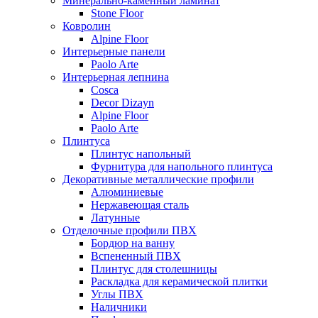
Минерально-каменный ламинат
Stone Floor
Ковролин
Alpine Floor
Интерьерные панели
Paolo Arte
Интерьерная лепнина
Cosca
Decor Dizayn
Alpine Floor
Paolo Arte
Плинтуса
Плинтус напольный
Фурнитура для напольного плинтуса
Декоративные металлические профили
Алюминиевые
Нержавеющая сталь
Латунные
Отделочные профили ПВХ
Бордюр на ванну
Вспененный ПВХ
Плинтус для столешницы
Раскладка для керамической плитки
Углы ПВХ
Наличники