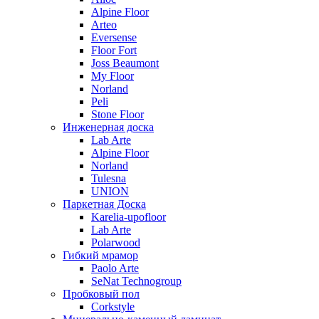
Alpine Floor
Arteo
Eversense
Floor Fort
Joss Beaumont
My Floor
Norland
Peli
Stone Floor
Инженерная доска
Lab Arte
Alpine Floor
Norland
Tulesna
UNION
Паркетная Доска
Karelia-upofloor
Lab Arte
Polarwood
Гибкий мрамор
Paolo Arte
SeNat Technogroup
Пробковый пол
Corkstyle