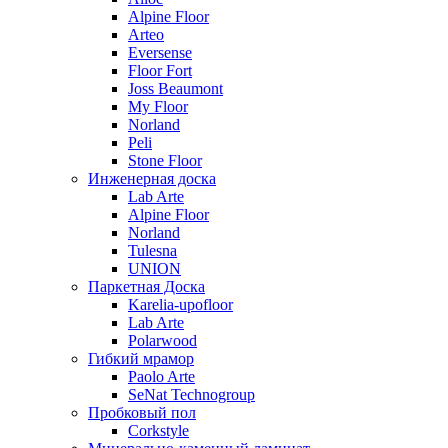
Alpine Floor
Arteo
Eversense
Floor Fort
Joss Beaumont
My Floor
Norland
Peli
Stone Floor
Инженерная доска
Lab Arte
Alpine Floor
Norland
Tulesna
UNION
Паркетная Доска
Karelia-upofloor
Lab Arte
Polarwood
Гибкий мрамор
Paolo Arte
SeNat Technogroup
Пробковый пол
Corkstyle