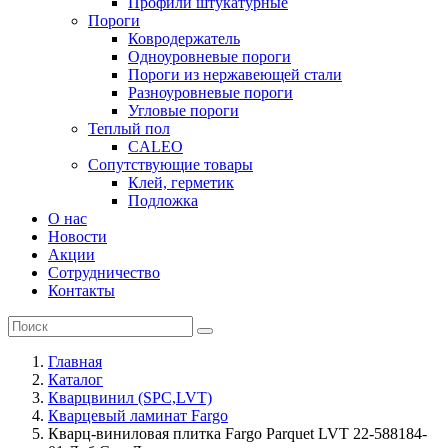
Профили штукатурные
Пороги
Ковродержатель
Одноуровневые пороги
Пороги из нержавеющей стали
Разноуровневые пороги
Угловые пороги
Теплый пол
CALEO
Сопутствующие товары
Клей, герметик
Подложка
О нас
Новости
Акции
Сотрудничество
Контакты
Главная
Каталог
Кварцвинил (SPC,LVT)
Кварцевый ламинат Fargo
Кварц-виниловая плитка Fargo Parquet LVT 22-588184-