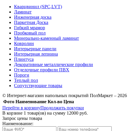
Кварцвинил (SPC,LVT)
Ламинат
Инженерная доска
Паркетная Доска
Гибкий мрамор
Пробковый пол
Минерально-каменный ламинат
Ковролин
Интерьерные панели
Интерьерная лепнина
Плинтуса
Декоративные металлические профили
Отделочные профили ПВХ
Пороги
Теплый пол
Сопутствующие товары
© Интернет-магазин напольных покрытий ПолМаркет – 2026
Фото
Наименование
Кол-во
Цена
Перейти в корзину
Продолжить покупки
В корзине
1
товар(ов) на сумму
12000 руб.
Запрос цены товара
Наименование: