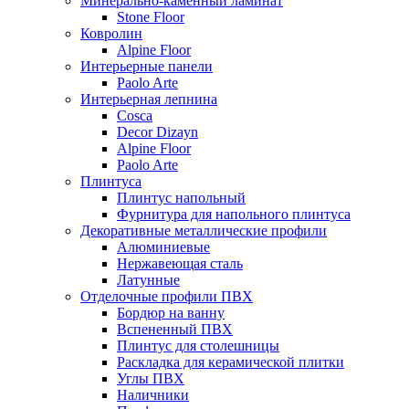
Минерально-каменный ламинат
Stone Floor
Ковролин
Alpine Floor
Интерьерные панели
Paolo Arte
Интерьерная лепнина
Cosca
Decor Dizayn
Alpine Floor
Paolo Arte
Плинтуса
Плинтус напольный
Фурнитура для напольного плинтуса
Декоративные металлические профили
Алюминиевые
Нержавеющая сталь
Латунные
Отделочные профили ПВХ
Бордюр на ванну
Вспененный ПВХ
Плинтус для столешницы
Раскладка для керамической плитки
Углы ПВХ
Наличники