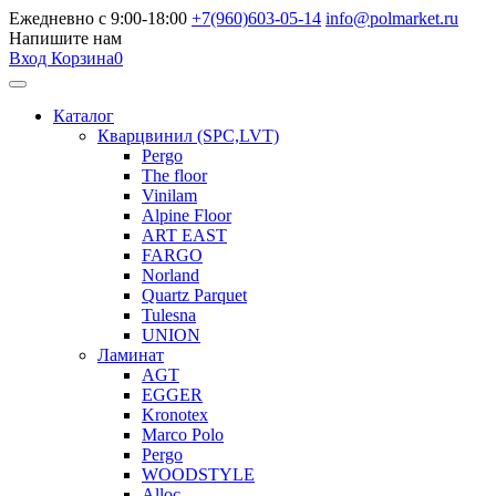
Ежедневно с 9:00-18:00
+7(960)603-05-14
info@polmarket.ru
Напишите нам
Вход
Корзина
0
Каталог
Кварцвинил (SPC,LVT)
Pergo
The floor
Vinilam
Alpine Floor
ART EAST
FARGO
Norland
Quartz Parquet
Tulesna
UNION
Ламинат
AGT
EGGER
Kronotex
Marco Polo
Pergo
WOODSTYLE
Alloc