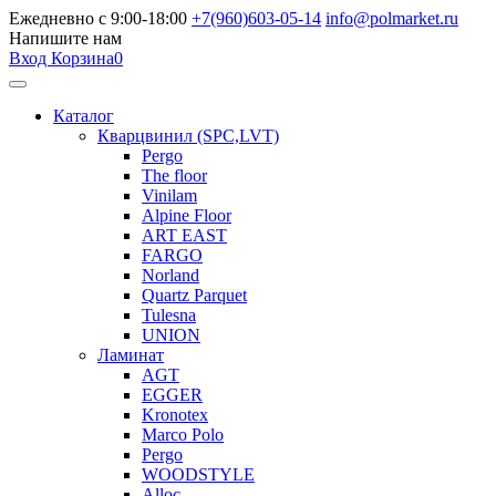
Ежедневно с 9:00-18:00
+7(960)603-05-14
info@polmarket.ru
Напишите нам
Вход
Корзина
0
Каталог
Кварцвинил (SPC,LVT)
Pergo
The floor
Vinilam
Alpine Floor
ART EAST
FARGO
Norland
Quartz Parquet
Tulesna
UNION
Ламинат
AGT
EGGER
Kronotex
Marco Polo
Pergo
WOODSTYLE
Alloc