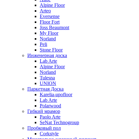
Alpine Floor
Arteo
Eversense
Floor Fort
Joss Beaumont
My Floor
Norland
Peli
Stone Floor
Инженерная доска
Lab Arte
Alpine Floor
Norland
Tulesna
UNION
Паркетная Доска
Karelia-upofloor
Lab Arte
Polarwood
Гибкий мрамор
Paolo Arte
SeNat Technogroup
Пробковый пол
Corkstyle