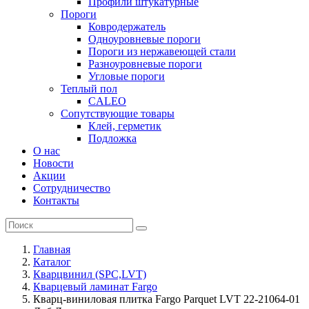
Профили штукатурные
Пороги
Ковродержатель
Одноуровневые пороги
Пороги из нержавеющей стали
Разноуровневые пороги
Угловые пороги
Теплый пол
CALEO
Сопутствующие товары
Клей, герметик
Подложка
О нас
Новости
Акции
Сотрудничество
Контакты
Главная
Каталог
Кварцвинил (SPC,LVT)
Кварцевый ламинат Fargo
Кварц-виниловая плитка Fargo Parquet LVT 22-21064-01