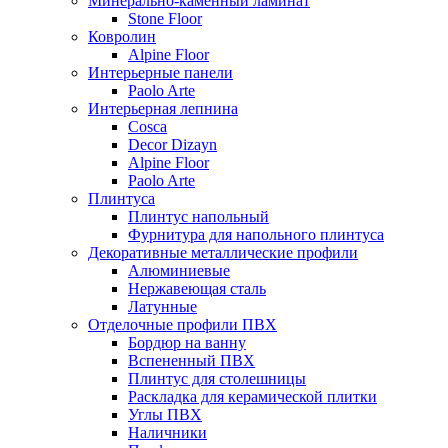
Минерально-каменный ламинат
Stone Floor
Ковролин
Alpine Floor
Интерьерные панели
Paolo Arte
Интерьерная лепнина
Cosca
Decor Dizayn
Alpine Floor
Paolo Arte
Плинтуса
Плинтус напольный
Фурнитура для напольного плинтуса
Декоративные металлические профили
Алюминиевые
Нержавеющая сталь
Латунные
Отделочные профили ПВХ
Бордюр на ванну
Вспененный ПВХ
Плинтус для столешницы
Раскладка для керамической плитки
Углы ПВХ
Наличники