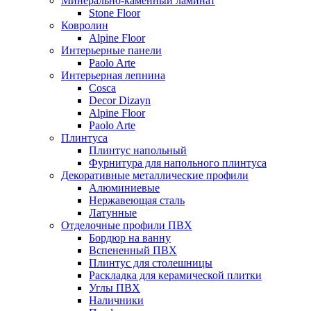
Минерально-каменный ламинат
Stone Floor
Ковролин
Alpine Floor
Интерьерные панели
Paolo Arte
Интерьерная лепнина
Cosca
Decor Dizayn
Alpine Floor
Paolo Arte
Плинтуса
Плинтус напольный
Фурнитура для напольного плинтуса
Декоративные металлические профили
Алюминиевые
Нержавеющая сталь
Латунные
Отделочные профили ПВХ
Бордюр на ванну
Вспененный ПВХ
Плинтус для столешницы
Раскладка для керамической плитки
Углы ПВХ
Наличники