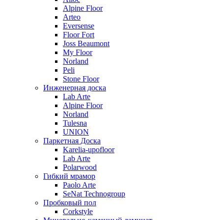
Alpine Floor
Arteo
Eversense
Floor Fort
Joss Beaumont
My Floor
Norland
Peli
Stone Floor
Инженерная доска
Lab Arte
Alpine Floor
Norland
Tulesna
UNION
Паркетная Доска
Karelia-upofloor
Lab Arte
Polarwood
Гибкий мрамор
Paolo Arte
SeNat Technogroup
Пробковый пол
Corkstyle