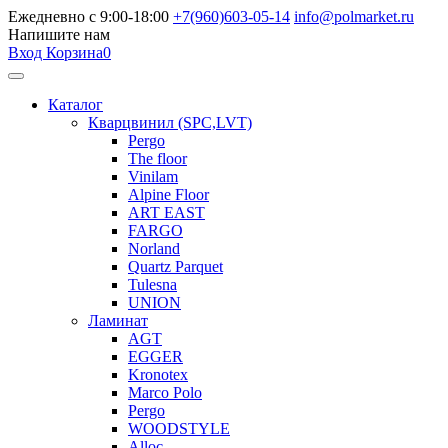
Ежедневно с 9:00-18:00
+7(960)603-05-14
info@polmarket.ru
Напишите нам
Вход
Корзина
0
Каталог
Кварцвинил (SPC,LVT)
Pergo
The floor
Vinilam
Alpine Floor
ART EAST
FARGO
Norland
Quartz Parquet
Tulesna
UNION
Ламинат
AGT
EGGER
Kronotex
Marco Polo
Pergo
WOODSTYLE
Alloc