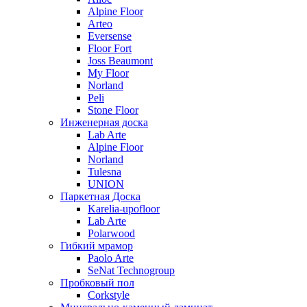
Alpine Floor
Arteo
Eversense
Floor Fort
Joss Beaumont
My Floor
Norland
Peli
Stone Floor
Инженерная доска
Lab Arte
Alpine Floor
Norland
Tulesna
UNION
Паркетная Доска
Karelia-upofloor
Lab Arte
Polarwood
Гибкий мрамор
Paolo Arte
SeNat Technogroup
Пробковый пол
Corkstyle