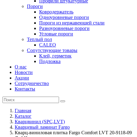
Профили штукатурные
Пороги
Ковродержатель
Одноуровневые пороги
Пороги из нержавеющей стали
Разноуровневые пороги
Угловые пороги
Теплый пол
CALEO
Сопутствующие товары
Клей, герметик
Подложка
О нас
Новости
Акции
Сотрудничество
Контакты
Главная
Каталог
Кварцвинил (SPC,LVT)
Кварцевый ламинат Fargo
Кварц-виниловая плитка Fargo Comfort LVT 20-9118-09