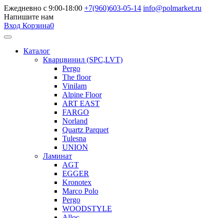
Ежедневно с 9:00-18:00
+7(960)603-05-14
info@polmarket.ru
Напишите нам
Вход
Корзина
0
Каталог
Кварцвинил (SPC,LVT)
Pergo
The floor
Vinilam
Alpine Floor
ART EAST
FARGO
Norland
Quartz Parquet
Tulesna
UNION
Ламинат
AGT
EGGER
Kronotex
Marco Polo
Pergo
WOODSTYLE
Alloc