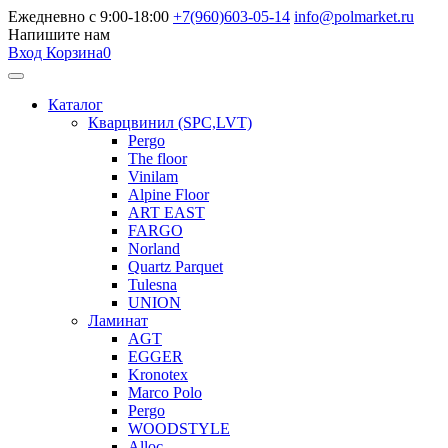
Ежедневно с 9:00-18:00
+7(960)603-05-14
info@polmarket.ru
Напишите нам
Вход
Корзина
0
Каталог
Кварцвинил (SPC,LVT)
Pergo
The floor
Vinilam
Alpine Floor
ART EAST
FARGO
Norland
Quartz Parquet
Tulesna
UNION
Ламинат
AGT
EGGER
Kronotex
Marco Polo
Pergo
WOODSTYLE
Alloc