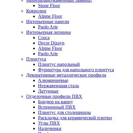
Минерально-каменный ламинат
Stone Floor
Ковролин
Alpine Floor
Интерьерные панели
Paolo Arte
Интерьерная лепнина
Cosca
Decor Dizayn
Alpine Floor
Paolo Arte
Плинтуса
Плинтус напольный
Фурнитура для напольного плинтуса
Декоративные металлические профили
Алюминиевые
Нержавеющая сталь
Латунные
Отделочные профили ПВХ
Бордюр на ванну
Вспененный ПВХ
Плинтус для столешницы
Раскладка для керамической плитки
Углы ПВХ
Наличники