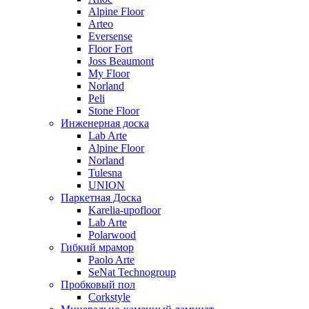
Alpine Floor
Arteo
Eversense
Floor Fort
Joss Beaumont
My Floor
Norland
Peli
Stone Floor
Инженерная доска
Lab Arte
Alpine Floor
Norland
Tulesna
UNION
Паркетная Доска
Karelia-upofloor
Lab Arte
Polarwood
Гибкий мрамор
Paolo Arte
SeNat Technogroup
Пробковый пол
Corkstyle