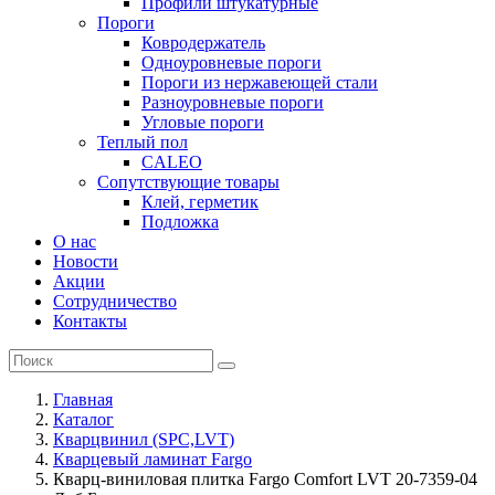
Профили штукатурные
Пороги
Ковродержатель
Одноуровневые пороги
Пороги из нержавеющей стали
Разноуровневые пороги
Угловые пороги
Теплый пол
CALEO
Сопутствующие товары
Клей, герметик
Подложка
О нас
Новости
Акции
Сотрудничество
Контакты
Главная
Каталог
Кварцвинил (SPC,LVT)
Кварцевый ламинат Fargo
Кварц-виниловая плитка Fargo Comfort LVT 20-7359-04