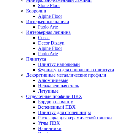
Минерально-каменный ламинат
Stone Floor
Ковролин
Alpine Floor
Интерьерные панели
Paolo Arte
Интерьерная лепнина
Cosca
Decor Dizayn
Alpine Floor
Paolo Arte
Плинтуса
Плинтус напольный
Фурнитура для напольного плинтуса
Декоративные металлические профили
Алюминиевые
Нержавеющая сталь
Латунные
Отделочные профили ПВХ
Бордюр на ванну
Вспененный ПВХ
Плинтус для столешницы
Раскладка для керамической плитки
Углы ПВХ
Наличники