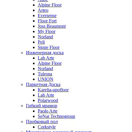
Alpine Floor
Arteo
Eversense
Floor Fort
Joss Beaumont
My Floor
Norland
Peli
Stone Floor
Инженерная доска
Lab Arte
Alpine Floor
Norland
Tulesna
UNION
Паркетная Доска
Karelia-upofloor
Lab Arte
Polarwood
Гибкий мрамор
Paolo Arte
SeNat Technogroup
Пробковый пол
Corkstyle