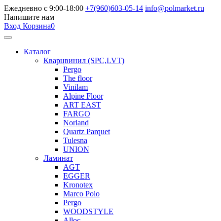
Ежедневно с 9:00-18:00
+7(960)603-05-14
info@polmarket.ru
Напишите нам
Вход
Корзина
0
Каталог
Кварцвинил (SPC,LVT)
Pergo
The floor
Vinilam
Alpine Floor
ART EAST
FARGO
Norland
Quartz Parquet
Tulesna
UNION
Ламинат
AGT
EGGER
Kronotex
Marco Polo
Pergo
WOODSTYLE
Alloc