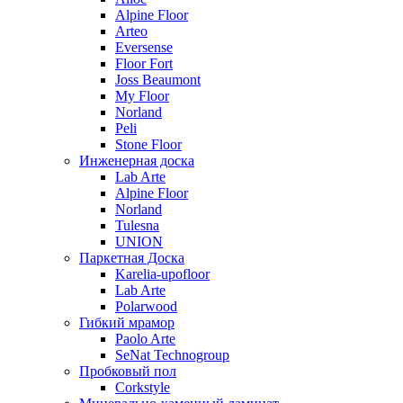
Alpine Floor
Arteo
Eversense
Floor Fort
Joss Beaumont
My Floor
Norland
Peli
Stone Floor
Инженерная доска
Lab Arte
Alpine Floor
Norland
Tulesna
UNION
Паркетная Доска
Karelia-upofloor
Lab Arte
Polarwood
Гибкий мрамор
Paolo Arte
SeNat Technogroup
Пробковый пол
Corkstyle