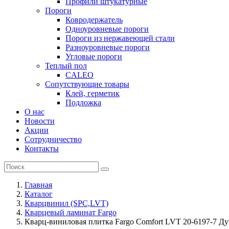
Профили штукатурные
Пороги
Ковродержатель
Одноуровневые пороги
Пороги из нержавеющей стали
Разноуровневые пороги
Угловые пороги
Теплый пол
CALEO
Сопутствующие товары
Клей, герметик
Подложка
О нас
Новости
Акции
Сотрудничество
Контакты
Главная
Каталог
Кварцвинил (SPC,LVT)
Кварцевый ламинат Fargo
Кварц-виниловая плитка Fargo Comfort LVT 20-6197-7 Д