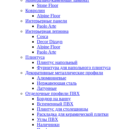
Минерально-каменный ламинат
Stone Floor
Ковролин
Alpine Floor
Интерьерные панели
Paolo Arte
Интерьерная лепнина
Cosca
Decor Dizayn
Alpine Floor
Paolo Arte
Плинтуса
Плинтус напольный
Фурнитура для напольного плинтуса
Декоративные металлические профили
Алюминиевые
Нержавеющая сталь
Латунные
Отделочные профили ПВХ
Бордюр на ванну
Вспененный ПВХ
Плинтус для столешницы
Раскладка для керамической плитки
Углы ПВХ
Наличники