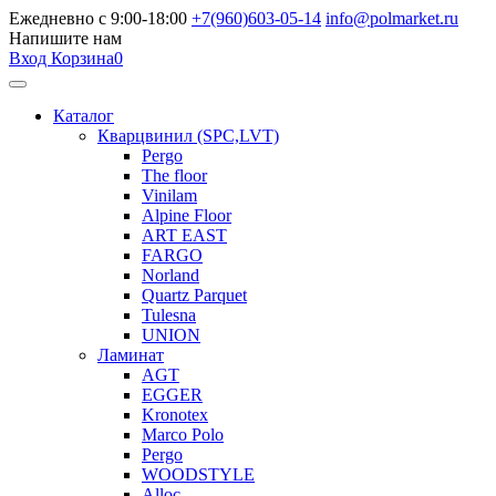
Ежедневно с 9:00-18:00
+7(960)603-05-14
info@polmarket.ru
Напишите нам
Вход
Корзина
0
Каталог
Кварцвинил (SPC,LVT)
Pergo
The floor
Vinilam
Alpine Floor
ART EAST
FARGO
Norland
Quartz Parquet
Tulesna
UNION
Ламинат
AGT
EGGER
Kronotex
Marco Polo
Pergo
WOODSTYLE
Alloc