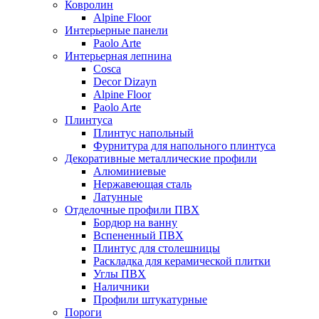
Ковролин
Alpine Floor
Интерьерные панели
Paolo Arte
Интерьерная лепнина
Cosca
Decor Dizayn
Alpine Floor
Paolo Arte
Плинтуса
Плинтус напольный
Фурнитура для напольного плинтуса
Декоративные металлические профили
Алюминиевые
Нержавеющая сталь
Латунные
Отделочные профили ПВХ
Бордюр на ванну
Вспененный ПВХ
Плинтус для столешницы
Раскладка для керамической плитки
Углы ПВХ
Наличники
Профили штукатурные
Пороги