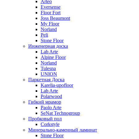
Arteo
Eversense
Floor Fort
Joss Beaumont
My Floor
Norland
Peli
Stone Floor
Инженерная доска
Lab Arte
Alpine Floor
Norland
Tulesna
UNION
Паркетная Доска
Karelia-upofloor
Lab Arte
Polarwood
Гибкий мрамор
Paolo Arte
SeNat Technogroup
Пробковый пол
Corkstyle
Минерально-каменный ламинат
Stone Floor