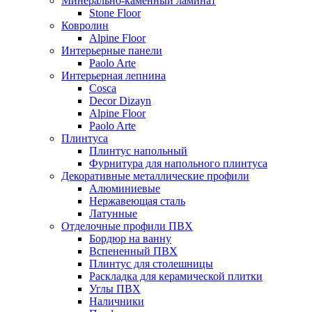
Минерально-каменный ламинат
Stone Floor
Ковролин
Alpine Floor
Интерьерные панели
Paolo Arte
Интерьерная лепнина
Cosca
Decor Dizayn
Alpine Floor
Paolo Arte
Плинтуса
Плинтус напольный
Фурнитура для напольного плинтуса
Декоративные металлические профили
Алюминиевые
Нержавеющая сталь
Латунные
Отделочные профили ПВХ
Бордюр на ванну
Вспененный ПВХ
Плинтус для столешницы
Раскладка для керамической плитки
Углы ПВХ
Наличники