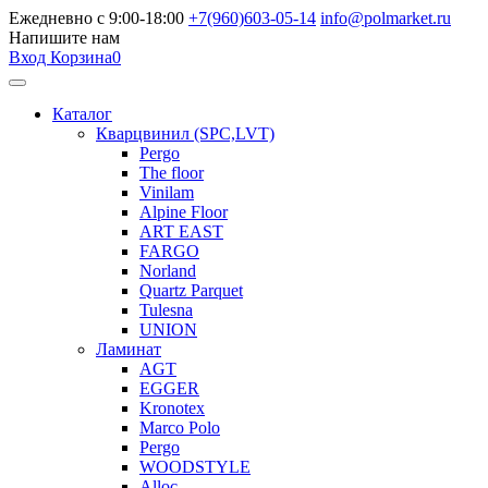
Ежедневно с 9:00-18:00
+7(960)603-05-14
info@polmarket.ru
Напишите нам
Вход
Корзина
0
Каталог
Кварцвинил (SPC,LVT)
Pergo
The floor
Vinilam
Alpine Floor
ART EAST
FARGO
Norland
Quartz Parquet
Tulesna
UNION
Ламинат
AGT
EGGER
Kronotex
Marco Polo
Pergo
WOODSTYLE
Alloc