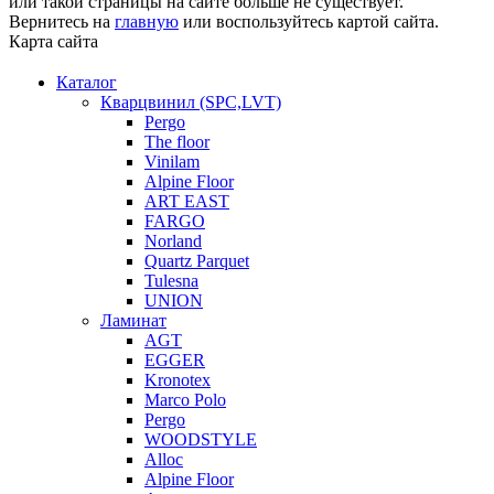
или такой страницы на сайте больше не существует.
Вернитесь на
главную
или воспользуйтесь картой сайта.
Карта сайта
Каталог
Кварцвинил (SPC,LVT)
Pergo
The floor
Vinilam
Alpine Floor
ART EAST
FARGO
Norland
Quartz Parquet
Tulesna
UNION
Ламинат
AGT
EGGER
Kronotex
Marco Polo
Pergo
WOODSTYLE
Alloc
Alpine Floor