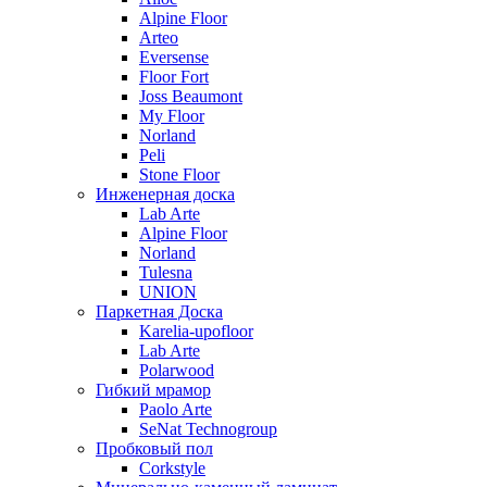
Alpine Floor
Arteo
Eversense
Floor Fort
Joss Beaumont
My Floor
Norland
Peli
Stone Floor
Инженерная доска
Lab Arte
Alpine Floor
Norland
Tulesna
UNION
Паркетная Доска
Karelia-upofloor
Lab Arte
Polarwood
Гибкий мрамор
Paolo Arte
SeNat Technogroup
Пробковый пол
Corkstyle