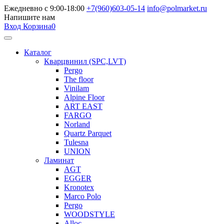
Ежедневно с 9:00-18:00
+7(960)603-05-14
info@polmarket.ru
Напишите нам
Вход
Корзина
0
Каталог
Кварцвинил (SPC,LVT)
Pergo
The floor
Vinilam
Alpine Floor
ART EAST
FARGO
Norland
Quartz Parquet
Tulesna
UNION
Ламинат
AGT
EGGER
Kronotex
Marco Polo
Pergo
WOODSTYLE
Alloc