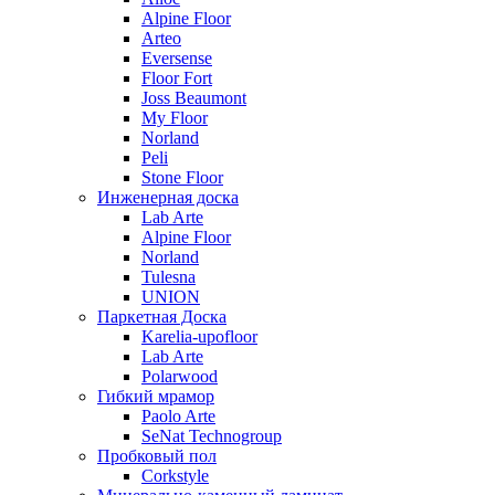
Alpine Floor
Arteo
Eversense
Floor Fort
Joss Beaumont
My Floor
Norland
Peli
Stone Floor
Инженерная доска
Lab Arte
Alpine Floor
Norland
Tulesna
UNION
Паркетная Доска
Karelia-upofloor
Lab Arte
Polarwood
Гибкий мрамор
Paolo Arte
SeNat Technogroup
Пробковый пол
Corkstyle