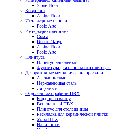
Минерально-каменный ламинат
Stone Floor
Ковролин
Alpine Floor
Интерьерные панели
Paolo Arte
Интерьерная лепнина
Cosca
Decor Dizayn
Alpine Floor
Paolo Arte
Плинтуса
Плинтус напольный
Фурнитура для напольного плинтуса
Декоративные металлические профили
Алюминиевые
Нержавеющая сталь
Латунные
Отделочные профили ПВХ
Бордюр на ванну
Вспененный ПВХ
Плинтус для столешницы
Раскладка для керамической плитки
Углы ПВХ
Наличники