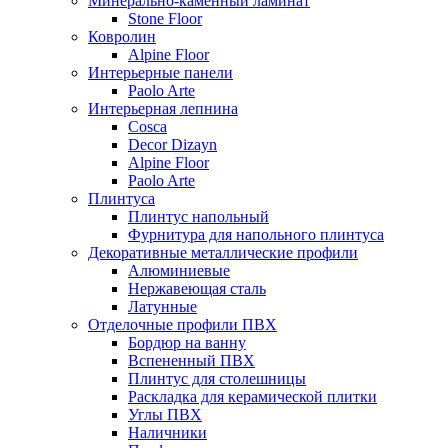
Минерально-каменный ламинат
Stone Floor
Ковролин
Alpine Floor
Интерьерные панели
Paolo Arte
Интерьерная лепнина
Cosca
Decor Dizayn
Alpine Floor
Paolo Arte
Плинтуса
Плинтус напольный
Фурнитура для напольного плинтуса
Декоративные металлические профили
Алюминиевые
Нержавеющая сталь
Латунные
Отделочные профили ПВХ
Бордюр на ванну
Вспененный ПВХ
Плинтус для столешницы
Раскладка для керамической плитки
Углы ПВХ
Наличники