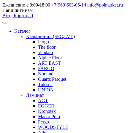
Ежедневно с 9:00-18:00
+7(960)603-05-14
info@polmarket.ru
Напишите нам
Вход
Корзина
0
Каталог
Кварцвинил (SPC,LVT)
Pergo
The floor
Vinilam
Alpine Floor
ART EAST
FARGO
Norland
Quartz Parquet
Tulesna
UNION
Ламинат
AGT
EGGER
Kronotex
Marco Polo
Pergo
WOODSTYLE
Alloc