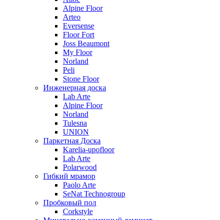
Alpine Floor
Arteo
Eversense
Floor Fort
Joss Beaumont
My Floor
Norland
Peli
Stone Floor
Инженерная доска
Lab Arte
Alpine Floor
Norland
Tulesna
UNION
Паркетная Доска
Karelia-upofloor
Lab Arte
Polarwood
Гибкий мрамор
Paolo Arte
SeNat Technogroup
Пробковый пол
Corkstyle