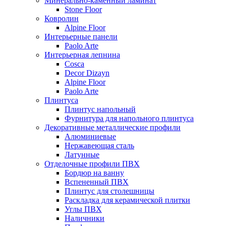
Минерально-каменный ламинат
Stone Floor
Ковролин
Alpine Floor
Интерьерные панели
Paolo Arte
Интерьерная лепнина
Cosca
Decor Dizayn
Alpine Floor
Paolo Arte
Плинтуса
Плинтус напольный
Фурнитура для напольного плинтуса
Декоративные металлические профили
Алюминиевые
Нержавеющая сталь
Латунные
Отделочные профили ПВХ
Бордюр на ванну
Вспененный ПВХ
Плинтус для столешницы
Раскладка для керамической плитки
Углы ПВХ
Наличники