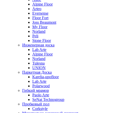
Alpine Floor
Arteo
Eversense
Floor Fort
Joss Beaumont
My Floor
Norland
Peli
Stone Floor
Инженерная доска
Lab Arte
Alpine Floor
Norland
Tulesna
UNION
Паркетная Доска
Karelia-upofloor
Lab Arte
Polarwood
Гибкий мрамор
Paolo Arte
SeNat Technogroup
Пробковый пол
Corkstyle