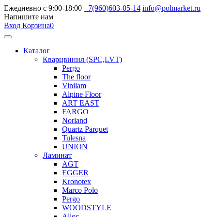
Ежедневно с 9:00-18:00
+7(960)603-05-14
info@polmarket.ru
Напишите нам
Вход
Корзина
0
Каталог
Кварцвинил (SPC,LVT)
Pergo
The floor
Vinilam
Alpine Floor
ART EAST
FARGO
Norland
Quartz Parquet
Tulesna
UNION
Ламинат
AGT
EGGER
Kronotex
Marco Polo
Pergo
WOODSTYLE
Alloc