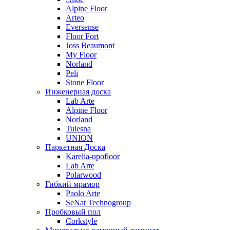
Alpine Floor
Arteo
Eversense
Floor Fort
Joss Beaumont
My Floor
Norland
Peli
Stone Floor
Инженерная доска
Lab Arte
Alpine Floor
Norland
Tulesna
UNION
Паркетная Доска
Karelia-upofloor
Lab Arte
Polarwood
Гибкий мрамор
Paolo Arte
SeNat Technogroup
Пробковый пол
Corkstyle