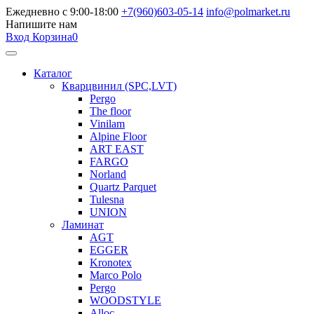
Ежедневно с 9:00-18:00
+7(960)603-05-14
info@polmarket.ru
Напишите нам
Вход
Корзина
0
Каталог
Кварцвинил (SPC,LVT)
Pergo
The floor
Vinilam
Alpine Floor
ART EAST
FARGO
Norland
Quartz Parquet
Tulesna
UNION
Ламинат
AGT
EGGER
Kronotex
Marco Polo
Pergo
WOODSTYLE
Alloc