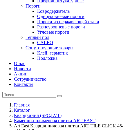
Профили штукатурные
Пороги
Ковродержатель
Одноуровневые пороги
Пороги из нержавеющей стали
Разноуровневые пороги
Угловые пороги
Теплый пол
CALEO
Сопутствующие товары
Клей, герметик
Подложка
О нас
Новости
Акции
Сотрудничество
Контакты
Главная
Каталог
Кварцвинил (SPC,LVT)
Каменно-полимерная плитка ART EAST
Art East Кварцвиниловая плитка ART TILE CLICK 45-