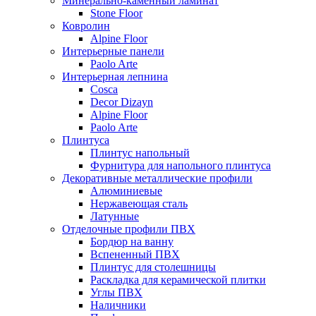
Минерально-каменный ламинат
Stone Floor
Ковролин
Alpine Floor
Интерьерные панели
Paolo Arte
Интерьерная лепнина
Cosca
Decor Dizayn
Alpine Floor
Paolo Arte
Плинтуса
Плинтус напольный
Фурнитура для напольного плинтуса
Декоративные металлические профили
Алюминиевые
Нержавеющая сталь
Латунные
Отделочные профили ПВХ
Бордюр на ванну
Вспененный ПВХ
Плинтус для столешницы
Раскладка для керамической плитки
Углы ПВХ
Наличники