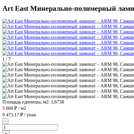
Art East Минерально-полимерный лам
1
/
7
Площадь единицы, м2:
1,6738
5 660 ₽
/ м2
9 473.17 ₽
/ упак
-
+