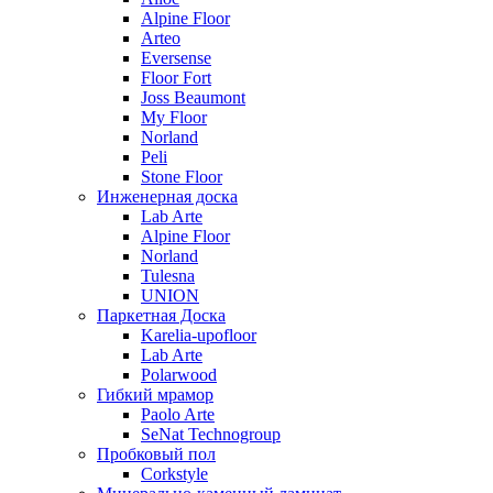
Alpine Floor
Arteo
Eversense
Floor Fort
Joss Beaumont
My Floor
Norland
Peli
Stone Floor
Инженерная доска
Lab Arte
Alpine Floor
Norland
Tulesna
UNION
Паркетная Доска
Karelia-upofloor
Lab Arte
Polarwood
Гибкий мрамор
Paolo Arte
SeNat Technogroup
Пробковый пол
Corkstyle