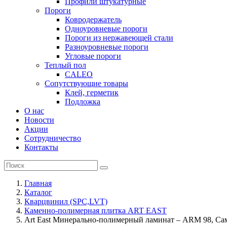
Профили штукатурные
Пороги
Ковродержатель
Одноуровневые пороги
Пороги из нержавеющей стали
Разноуровневые пороги
Угловые пороги
Теплый пол
CALEO
Сопутствующие товары
Клей, герметик
Подложка
О нас
Новости
Акции
Сотрудничество
Контакты
Главная
Каталог
Кварцвинил (SPC,LVT)
Каменно-полимерная плитка ART EAST
Art East Минерально-полимерный ламинат – ARM 98, С