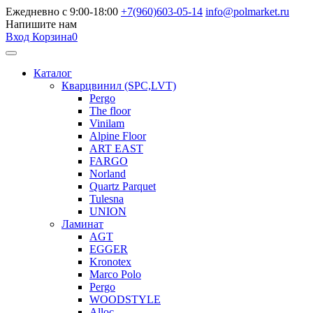
Ежедневно с 9:00-18:00
+7(960)603-05-14
info@polmarket.ru
Напишите нам
Вход
Корзина
0
Каталог
Кварцвинил (SPC,LVT)
Pergo
The floor
Vinilam
Alpine Floor
ART EAST
FARGO
Norland
Quartz Parquet
Tulesna
UNION
Ламинат
AGT
EGGER
Kronotex
Marco Polo
Pergo
WOODSTYLE
Alloc