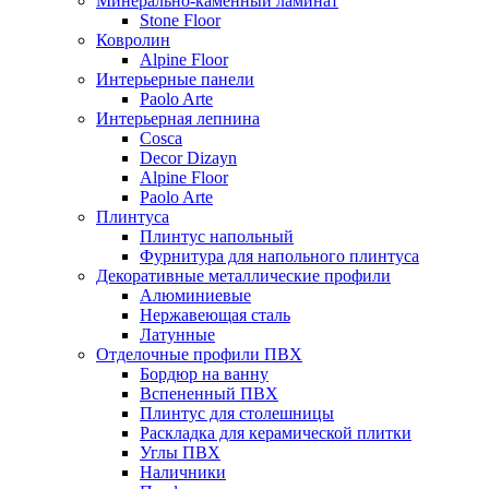
Минерально-каменный ламинат
Stone Floor
Ковролин
Alpine Floor
Интерьерные панели
Paolo Arte
Интерьерная лепнина
Cosca
Decor Dizayn
Alpine Floor
Paolo Arte
Плинтуса
Плинтус напольный
Фурнитура для напольного плинтуса
Декоративные металлические профили
Алюминиевые
Нержавеющая сталь
Латунные
Отделочные профили ПВХ
Бордюр на ванну
Вспененный ПВХ
Плинтус для столешницы
Раскладка для керамической плитки
Углы ПВХ
Наличники