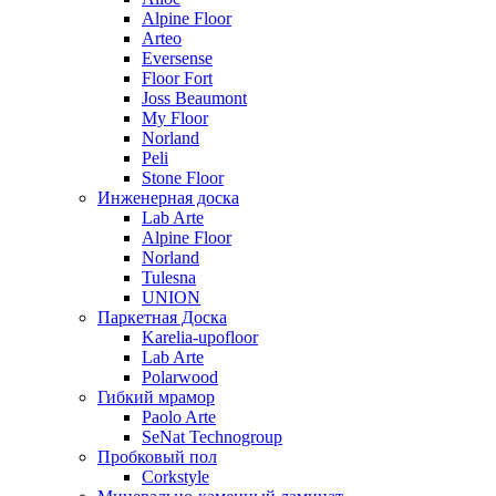
Alpine Floor
Arteo
Eversense
Floor Fort
Joss Beaumont
My Floor
Norland
Peli
Stone Floor
Инженерная доска
Lab Arte
Alpine Floor
Norland
Tulesna
UNION
Паркетная Доска
Karelia-upofloor
Lab Arte
Polarwood
Гибкий мрамор
Paolo Arte
SeNat Technogroup
Пробковый пол
Corkstyle