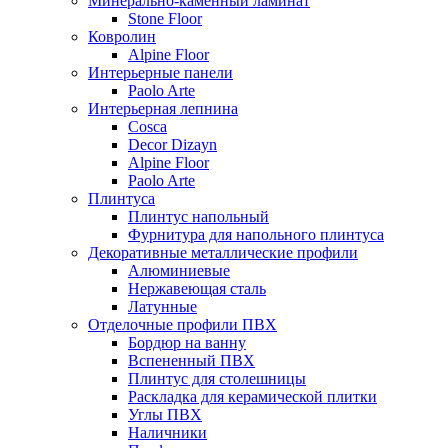
Минерально-каменный ламинат
Stone Floor
Ковролин
Alpine Floor
Интерьерные панели
Paolo Arte
Интерьерная лепнина
Cosca
Decor Dizayn
Alpine Floor
Paolo Arte
Плинтуса
Плинтус напольный
Фурнитура для напольного плинтуса
Декоративные металлические профили
Алюминиевые
Нержавеющая сталь
Латунные
Отделочные профили ПВХ
Бордюр на ванну
Вспененный ПВХ
Плинтус для столешницы
Раскладка для керамической плитки
Углы ПВХ
Наличники