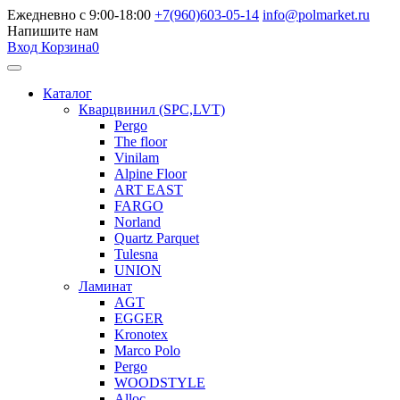
Ежедневно с 9:00-18:00
+7(960)603-05-14
info@polmarket.ru
Напишите нам
Вход
Корзина
0
Каталог
Кварцвинил (SPC,LVT)
Pergo
The floor
Vinilam
Alpine Floor
ART EAST
FARGO
Norland
Quartz Parquet
Tulesna
UNION
Ламинат
AGT
EGGER
Kronotex
Marco Polo
Pergo
WOODSTYLE
Alloc