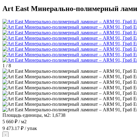
Art East Минерально-полимерный лами
1
/
8
Площадь единицы, м2:
1,6738
5 660 ₽
/ м2
9 473.17 ₽
/ упак
-