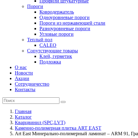
Профили штукатурные
Пороги
Ковродержатель
Одноуровневые пороги
Пороги из нержавеющей стали
Разноуровневые пороги
Угловые пороги
Теплый пол
CALEO
Сопутствующие товары
Клей, герметик
Подложка
О нас
Новости
Акции
Сотрудничество
Контакты
Главная
Каталог
Кварцвинил (SPC,LVT)
Каменно-полимерная плитка ART EAST
Art East Минерально-полимерный ламинат – ARM 91, Гр