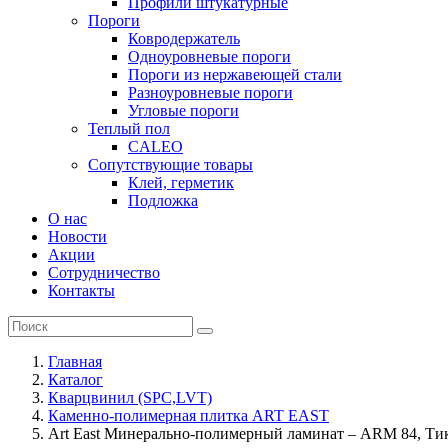
Профили штукатурные
Пороги
Ковродержатель
Одноуровневые пороги
Пороги из нержавеющей стали
Разноуровневые пороги
Угловые пороги
Теплый пол
CALEO
Сопутствующие товары
Клей, герметик
Подложка
О нас
Новости
Акции
Сотрудничество
Контакты
Главная
Каталог
Кварцвинил (SPC,LVT)
Каменно-полимерная плитка ART EAST
Art East Минерально-полимерный ламинат – ARM 84, Ти