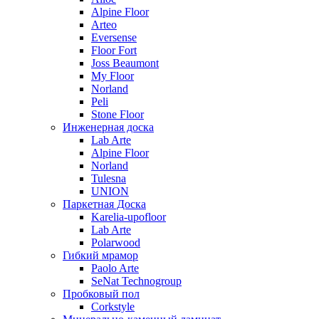
Alpine Floor
Arteo
Eversense
Floor Fort
Joss Beaumont
My Floor
Norland
Peli
Stone Floor
Инженерная доска
Lab Arte
Alpine Floor
Norland
Tulesna
UNION
Паркетная Доска
Karelia-upofloor
Lab Arte
Polarwood
Гибкий мрамор
Paolo Arte
SeNat Technogroup
Пробковый пол
Corkstyle