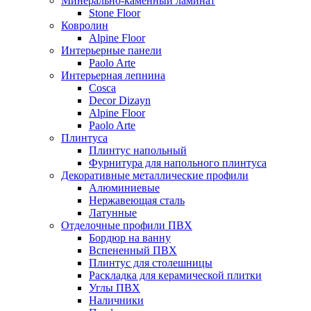
Минерально-каменный ламинат
Stone Floor
Ковролин
Alpine Floor
Интерьерные панели
Paolo Arte
Интерьерная лепнина
Cosca
Decor Dizayn
Alpine Floor
Paolo Arte
Плинтуса
Плинтус напольный
Фурнитура для напольного плинтуса
Декоративные металлические профили
Алюминиевые
Нержавеющая сталь
Латунные
Отделочные профили ПВХ
Бордюр на ванну
Вспененный ПВХ
Плинтус для столешницы
Раскладка для керамической плитки
Углы ПВХ
Наличники