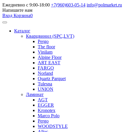
Ежедневно с 9:00-18:00
+7(960)603-05-14
info@polmarket.ru
Напишите нам
Вход
Корзина
0
Каталог
Кварцвинил (SPC,LVT)
Pergo
The floor
Vinilam
Alpine Floor
ART EAST
FARGO
Norland
Quartz Parquet
Tulesna
UNION
Ламинат
AGT
EGGER
Kronotex
Marco Polo
Pergo
WOODSTYLE
Alloc