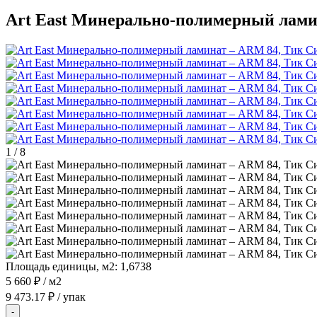
Art East Минерально-полимерный лами
1
/
8
Площадь единицы, м2:
1,6738
5 660 ₽
/ м2
9 473.17 ₽
/ упак
-