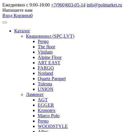
Ежедневно с 9:00-18:00
+7(960)603-05-14
info@polmarket.ru
Напишите нам
Вход
Корзина
0
Каталог
Кварцвинил (SPC,LVT)
Pergo
The floor
Vinilam
Alpine Floor
ART EAST
FARGO
Norland
Quartz Parquet
Tulesna
UNION
Ламинат
AGT
EGGER
Kronotex
Marco Polo
Pergo
WOODSTYLE
Alloc