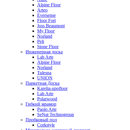
Alpine Floor
Arteo
Eversense
Floor Fort
Joss Beaumont
My Floor
Norland
Peli
Stone Floor
Инженерная доска
Lab Arte
Alpine Floor
Norland
Tulesna
UNION
Паркетная Доска
Karelia-upofloor
Lab Arte
Polarwood
Гибкий мрамор
Paolo Arte
SeNat Technogroup
Пробковый пол
Corkstyle