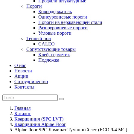
Профили штукатурные
Пороги
Ковродержатель
Одноуровневые пороги
Пороги из нержавеющей стали
Разноуровневые пороги
Угловые пороги
Теплый пол
CALEO
Сопутствующие товары
Клей, герметик
Подложка
О нас
Новости
Акции
Сотрудничество
Контакты
Главная
Каталог
Кварцвинил (SPC,LVT)
Кварцвинил Alpine Floor
Alpine floor SPC Ламинат Туманный лес (ECO 9-4 MC)