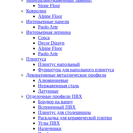
Минерально-каменный ламинат
Stone Floor
Ковролин
Alpine Floor
Интерьерные панели
Paolo Arte
Интерьерная лепнина
Cosca
Decor Dizayn
Alpine Floor
Paolo Arte
Плинтуса
Плинтус напольный
Фурнитура для напольного плинтуса
Декоративные металлические профили
Алюминиевые
Нержавеющая сталь
Латунные
Отделочные профили ПВХ
Бордюр на ванну
Вспененный ПВХ
Плинтус для столешницы
Раскладка для керамической плитки
Углы ПВХ
Наличники