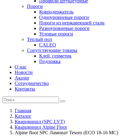
Профили штукатурные
Пороги
Ковродержатель
Одноуровневые пороги
Пороги из нержавеющей стали
Разноуровневые пороги
Угловые пороги
Теплый пол
CALEO
Сопутствующие товары
Клей, герметик
Подложка
О нас
Новости
Акции
Сотрудничество
Контакты
Главная
Каталог
Кварцвинил (SPC,LVT)
Кварцвинил Alpine Floor
Alpine floor SPC Ламинат Tesoro (ECO 18-16 MC)