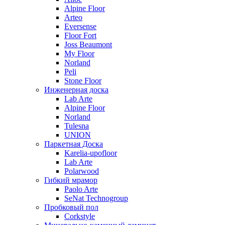
Alpine Floor
Arteo
Eversense
Floor Fort
Joss Beaumont
My Floor
Norland
Peli
Stone Floor
Инженерная доска
Lab Arte
Alpine Floor
Norland
Tulesna
UNION
Паркетная Доска
Karelia-upofloor
Lab Arte
Polarwood
Гибкий мрамор
Paolo Arte
SeNat Technogroup
Пробковый пол
Corkstyle