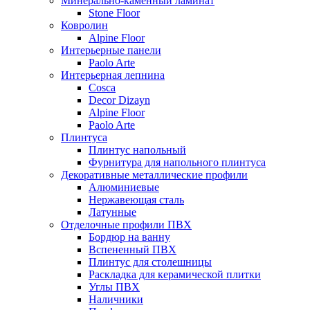
Минерально-каменный ламинат
Stone Floor
Ковролин
Alpine Floor
Интерьерные панели
Paolo Arte
Интерьерная лепнина
Cosca
Decor Dizayn
Alpine Floor
Paolo Arte
Плинтуса
Плинтус напольный
Фурнитура для напольного плинтуса
Декоративные металлические профили
Алюминиевые
Нержавеющая сталь
Латунные
Отделочные профили ПВХ
Бордюр на ванну
Вспененный ПВХ
Плинтус для столешницы
Раскладка для керамической плитки
Углы ПВХ
Наличники