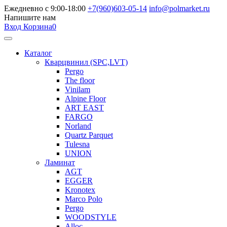
Ежедневно с 9:00-18:00
+7(960)603-05-14
info@polmarket.ru
Напишите нам
Вход
Корзина
0
Каталог
Кварцвинил (SPC,LVT)
Pergo
The floor
Vinilam
Alpine Floor
ART EAST
FARGO
Norland
Quartz Parquet
Tulesna
UNION
Ламинат
AGT
EGGER
Kronotex
Marco Polo
Pergo
WOODSTYLE
Alloc