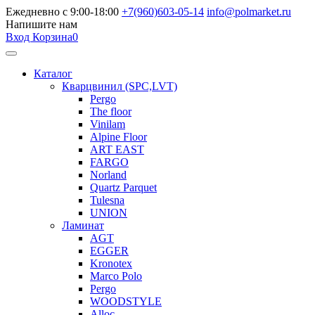
Ежедневно с 9:00-18:00
+7(960)603-05-14
info@polmarket.ru
Напишите нам
Вход
Корзина
0
Каталог
Кварцвинил (SPC,LVT)
Pergo
The floor
Vinilam
Alpine Floor
ART EAST
FARGO
Norland
Quartz Parquet
Tulesna
UNION
Ламинат
AGT
EGGER
Kronotex
Marco Polo
Pergo
WOODSTYLE
Alloc