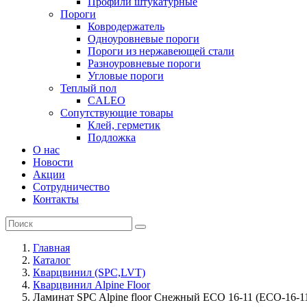
Профили штукатурные
Пороги
Ковродержатель
Одноуровневые пороги
Пороги из нержавеющей стали
Разноуровневые пороги
Угловые пороги
Теплый пол
CALEO
Сопутствующие товары
Клей, герметик
Подложка
О нас
Новости
Акции
Сотрудничество
Контакты
Главная
Каталог
Кварцвинил (SPC,LVT)
Кварцвинил Alpine Floor
Ламинат SPC Alpine floor Снежный ECO 16-11 (ECO-16-1