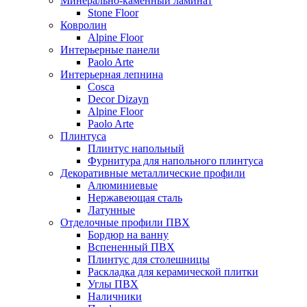
Минерально-каменный ламинат
Stone Floor
Ковролин
Alpine Floor
Интерьерные панели
Paolo Arte
Интерьерная лепнина
Cosca
Decor Dizayn
Alpine Floor
Paolo Arte
Плинтуса
Плинтус напольный
Фурнитура для напольного плинтуса
Декоративные металлические профили
Алюминиевые
Нержавеющая сталь
Латунные
Отделочные профили ПВХ
Бордюр на ванну
Вспененный ПВХ
Плинтус для столешницы
Раскладка для керамической плитки
Углы ПВХ
Наличники