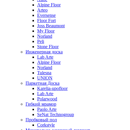
Alpine Floor
Arteo
Eversense
Floor Fort
Joss Beaumont
My Floor
Norland
Peli
Stone Floor
Инженерная доска
Lab Arte
Alpine Floor
Norland
Tulesna
UNION
Паркетная Доска
Karelia-upofloor
Lab Arte
Polarwood
Гибкий мрамор
Paolo Arte
SeNat Technogroup
Пробковый пол
Corkstyle